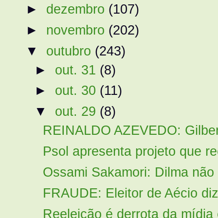
►
dezembro
(107)
►
novembro
(202)
▼
outubro
(243)
►
out. 31
(8)
►
out. 30
(11)
▼
out. 29
(8)
REINALDO AZEVEDO: Gilberto 
Psol apresenta projeto que re
Ossami Sakamori: Dilma não t
FRAUDE: Eleitor de Aécio di
Reeleição é derrota da mídia 