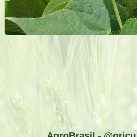
AgroBrasil - @gricul