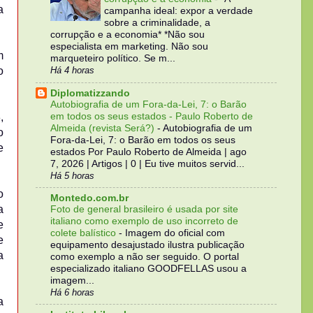
a
campanha ideal: expor a verdade
sobre a criminalidade, a
corrupção e a economia* *Não sou
especialista em marketing. Não sou
m
marqueteiro político. Se m...
o
Há 4 horas
Diplomatizzando
Autobiografia de um Fora-da-Lei, 7: o Barão
em todos os seus estados - Paulo Roberto de
,
Almeida (revista Será?)
-
Autobiografia de um
o
Fora-da-Lei, 7: o Barão em todos os seus
e
estados Por Paulo Roberto de Almeida | ago
7, 2026 | Artigos | 0 | Eu tive muitos servid...
Há 5 horas
o
Montedo.com.br
a
Foto de general brasileiro é usada por site
italiano como exemplo de uso incorreto de
e
colete balístico
-
Imagem do oficial com
e
equipamento desajustado ilustra publicação
a
como exemplo a não ser seguido. O portal
especializado italiano GOODFELLAS usou a
imagem...
Há 6 horas
a