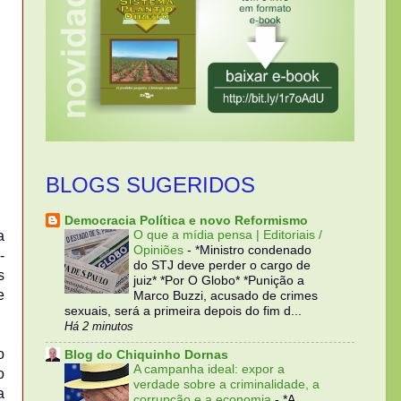
BLOGS SUGERIDOS
Democracia Política e novo Reformismo
a
O que a mídia pensa | Editoriais /
Opiniões
-
*Ministro condenado
-
do STJ deve perder o cargo de
s
juiz* *Por O Globo* *Punição a
e
Marco Buzzi, acusado de crimes
sexuais, será a primeira depois do fim d...
Há 2 minutos
o
Blog do Chiquinho Dornas
A campanha ideal: expor a
o
verdade sobre a criminalidade, a
a
corrupção e a economia
-
*A