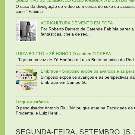
QUEM NÃO SE LEMBRA DO CASO FABIULA, A MUSA DO MI
O caso da divulgação do vídeo com cenas de sexo da assesso
caso “ Fabiula ...
AGRICULTURA DE VENTO EM POPA
Por Roberto Barreto de Catende Fabíola parecia
fantásticas, cheia de rec...
LUIZA BRITTO e ZÉ HONÓRIO cantam TIGRESA
Tigresa na voz de Zé Honório e Luíza Britto no palco do Red 
Embrapa - Simpósio expõe os avanços e as persp
Simpósio expõe os avanços e as perspectivas da
Embrapa em Campo G...
Língua eletrônica
O pesquisador Antonio Riul Júnior, que atua na Faculdade de
Prudente, e Luiz Henr...
SEGUNDA-FEIRA, SETEMBRO 15, 