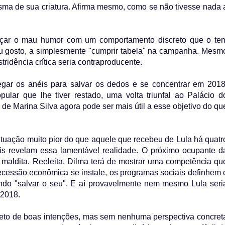
isma de sua criatura. Afirma mesmo, como se não tivesse nada 
farçar o mau humor com um comportamento discreto que o te
seu gosto, a simplesmente "cumprir tabela" na campanha. Mesm
ridência crítica seria contraproducente.
egar os anéis para salvar os dedos e se concentrar em 2018
pular que lhe tiver restado, uma volta triunfal ao Palácio d
o de Marina Silva agora pode ser mais útil a esse objetivo do qu
tuação muito pior do que aquele que recebeu de Lula há quatr
ais revelam essa lamentável realidade. O próximo ocupante d
 maldita. Reeleita, Dilma terá de mostrar uma competência qu
a recessão econômica se instale, os programas sociais definhem 
ndo "salvar o seu". E aí provavelmente nem mesmo Lula seri
 2018.
leto de boas intenções, mas sem nenhuma perspectiva concret