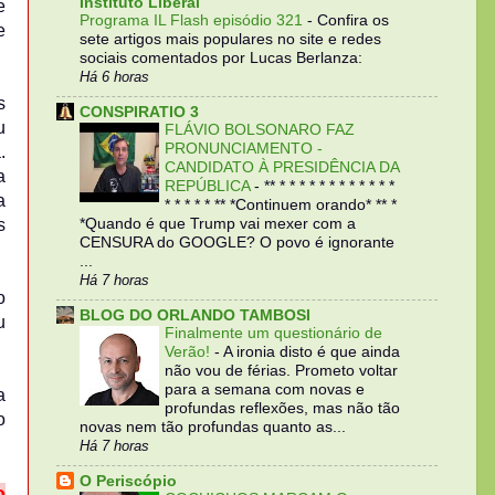
Instituto Liberal
e
Programa IL Flash episódio 321
-
Confira os
e
sete artigos mais populares no site e redes
sociais comentados por Lucas Berlanza:
Há 6 horas
s
CONSPIRATIO 3
u
FLÁVIO BOLSONARO FAZ
PRONUNCIAMENTO -
.
CANDIDATO À PRESIDÊNCIA DA
a
REPÚBLICA
-
** * * * * * * * * * * * *
a
* * * * * ** *Continuem orando* ** *
s
*Quando é que Trump vai mexer com a
CENSURA do GOOGLE? O povo é ignorante
...
Há 7 horas
o
BLOG DO ORLANDO TAMBOSI
u
Finalmente um questionário de
Verão!
-
A ironia disto é que ainda
não vou de férias. Prometo voltar
para a semana com novas e
a
profundas reflexões, mas não tão
o
novas nem tão profundas quanto as...
Há 7 horas
O Periscópio
o