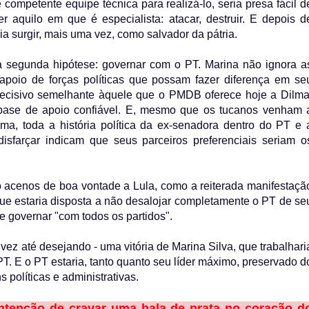
ompetente equipe técnica para realizá-lo, seria presa fácil d
 aquilo em que é especialista: atacar, destruir. E depois d
 surgir, mais uma vez, como salvador da pátria.
 segunda hipótese: governar com o PT. Marina não ignora a
o apoio de forças políticas que possam fazer diferença em se
decisivo semelhante àquele que o PMDB oferece hoje a Dilma
base de apoio confiável. E, mesmo que os tucanos venham 
ma, toda a história política da ex-senadora dentro do PT e 
sfarçar indicam que seus parceiros preferenciais seriam o
to acenos de boa vontade a Lula, como a reiterada manifestaçã
ue estaria disposta a não desalojar completamente o PT de se
e governar "com todos os partidos".
lvez até desejando - uma vitória de Marina Silva, que trabalhari
T. E o PT estaria, tanto quanto seu líder máximo, preservado d
 políticas e administrativas.
intenção de cravar uma bala de prata no coração d