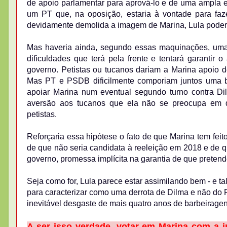
de apoio parlamentar para aprová-lo e de uma ampla e c
um PT que, na oposição, estaria à vontade para fazer
devidamente demolida a imagem de Marina, Lula poderia
Mas haveria ainda, segundo essas maquinações, uma
dificuldades que terá pela frente e tentará garantir 
governo. Petistas ou tucanos dariam a Marina apoio 
Mas PT e PSDB dificilmente comporiam juntos uma 
apoiar Marina num eventual segundo turno contra Dil
aversão aos tucanos que ela não se preocupa em di
petistas.
Reforçaria essa hipótese o fato de que Marina tem fei
de que não seria candidata à reeleição em 2018 e de q
governo, promessa implícita na garantia de que pretend
Seja como for, Lula parece estar assimilando bem - e ta
para caracterizar como uma derrota de Dilma e não do P
inevitável desgaste de mais quatro anos de barbeiragens
A ser isso verdade, votar em Marina com a 