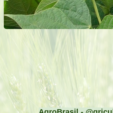
AgroBrasil - @gricul