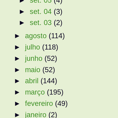
►
set. 05
(4)
►
set. 04
(3)
►
set. 03
(2)
►
agosto
(114)
►
julho
(118)
►
junho
(52)
►
maio
(52)
►
abril
(144)
►
março
(195)
►
fevereiro
(49)
►
janeiro
(2)