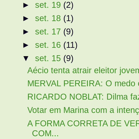
►
set. 19
(2)
►
set. 18
(1)
►
set. 17
(9)
►
set. 16
(11)
▼
set. 15
(9)
Aécio tenta atrair eleitor jov
MERVAL PEREIRA: O medo 
RICARDO NOBLAT: Dilma faz c
Votar em Marina com a intenç
A FORMA CORRETA DE VE
COM...