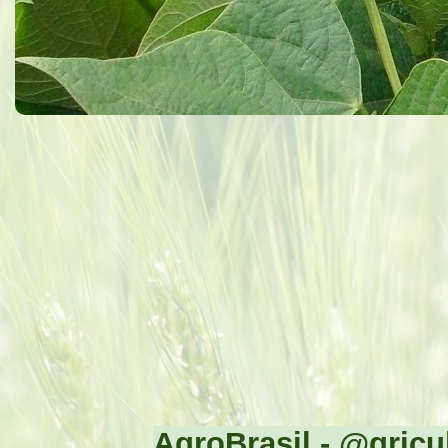
AgroBrasil - @gricul