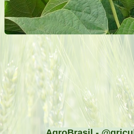
AgroBrasil - @gricul