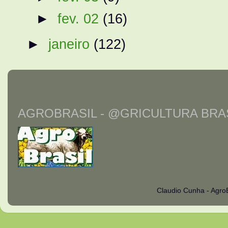
►
fev. 02
(16)
►
janeiro
(122)
AGROBRASIL - @GRICULTURA BRAS
Claudio Cunha - Agro