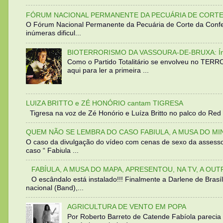
FÓRUM NACIONAL PERMANENTE DA PECUÁRIA DE CORTE 
O Fórum Nacional Permanente da Pecuária de Corte da Confed
inúmeras dificul...
BIOTERRORISMO DA VASSOURA-DE-BRUXA: Íntegra
Como o Partido Totalitário se envolveu no TER
aqui para ler a primeira ...
LUIZA BRITTO e ZÉ HONÓRIO cantam TIGRESA
Tigresa na voz de Zé Honório e Luíza Britto no palco do Red 
QUEM NÃO SE LEMBRA DO CASO FABIULA, A MUSA DO MI
O caso da divulgação do vídeo com cenas de sexo da assesso
caso “ Fabiula ...
FABÍULA, A MUSA DO MAPA, APRESENTOU, NA TV, A OU
O escândalo está instalado!!! Finalmente a Darlene de Bra
nacional (Band),...
AGRICULTURA DE VENTO EM POPA
Por Roberto Barreto de Catende Fabíola parecia