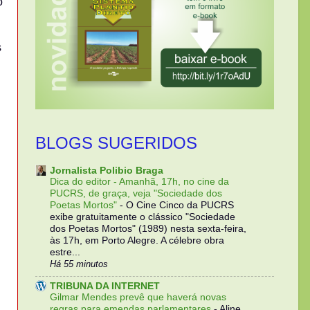
o
s
BLOGS SUGERIDOS
Jornalista Polibio Braga
Dica do editor - Amanhã, 17h, no cine da
PUCRS, de graça, veja "Sociedade dos
Poetas Mortos"
-
O Cine Cinco da PUCRS
exibe gratuitamente o clássico "Sociedade
dos Poetas Mortos" (1989) nesta sexta-feira,
às 17h, em Porto Alegre. A célebre obra
estre...
Há 55 minutos
TRIBUNA DA INTERNET
Gilmar Mendes prevê que haverá novas
regras para emendas parlamentares
-
Aline