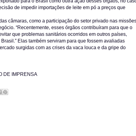
exportado para o Brasil como outra ação desses órgãos, no cas
ecisão de impedir importações de leite em pó a preços que
das câmaras, como a participação do setor privado nas missõe
egócio. “Recentemente, esses órgãos contribuíram para que o
evitar que problemas sanitários ocorridos em outros países,
o Brasil.” Elas também serviram para que fossem avaliadas
ercado surgidas com as crises da vaca louca e da gripe do
O DE IMPRENSA