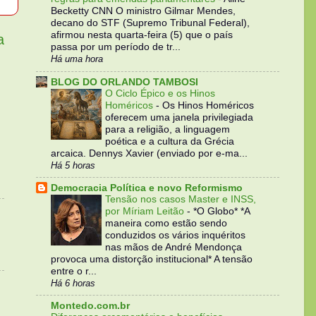
Becketty CNN O ministro Gilmar Mendes,
decano do STF (Supremo Tribunal Federal),
afirmou nesta quarta-feira (5) que o país
a
passa por um período de tr...
Há uma hora
BLOG DO ORLANDO TAMBOSI
O Ciclo Épico e os Hinos
Homéricos
-
Os Hinos Homéricos
oferecem uma janela privilegiada
para a religião, a linguagem
poética e a cultura da Grécia
arcaica. Dennys Xavier (enviado por e-ma...
Há 5 horas
Democracia Política e novo Reformismo
Tensão nos casos Master e INSS,
por Míriam Leitão
-
*O Globo* *A
maneira como estão sendo
conduzidos os vários inquéritos
nas mãos de André Mendonça
provoca uma distorção institucional* A tensão
entre o r...
Há 6 horas
Montedo.com.br