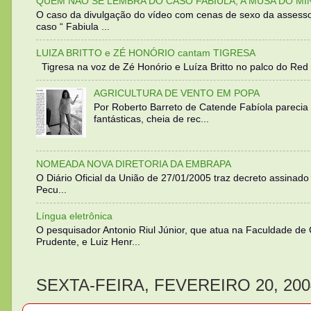
QUEM NÃO SE LEMBRA DO CASO FABIULA, A MUSA DO MI
O caso da divulgação do vídeo com cenas de sexo da assesso
caso “ Fabiula ...
LUIZA BRITTO e ZÉ HONÓRIO cantam TIGRESA
Tigresa na voz de Zé Honório e Luíza Britto no palco do Red 
AGRICULTURA DE VENTO EM POPA
Por Roberto Barreto de Catende Fabíola parecia
fantásticas, cheia de rec...
NOMEADA NOVA DIRETORIA DA EMBRAPA
O Diário Oficial da União de 27/01/2005 traz decreto assinado p
Pecu...
Língua eletrônica
O pesquisador Antonio Riul Júnior, que atua na Faculdade de
Prudente, e Luiz Henr...
SEXTA-FEIRA, FEVEREIRO 20, 200