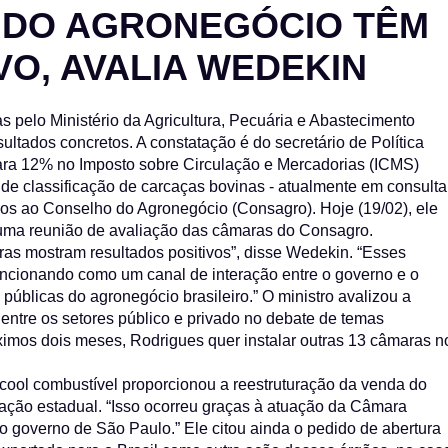
 DO AGRONEGÓCIO TÊM
O, AVALIA WEDEKIN
s pelo Ministério da Agricultura, Pecuária e Abastecimento
ltados concretos. A constatação é do secretário de Política
para 12% no Imposto sobre Circulação e Mercadorias (ICMS)
de classificação de carcaças bovinas - atualmente em consulta
dos ao Conselho do Agronegócio (Consagro). Hoje (19/02), ele
e uma reunião de avaliação das câmaras do Consagro.
as mostram resultados positivos”, disse Wedekin. “Esses
uncionando como um canal de interação entre o governo e o
 públicas do agronegócio brasileiro.” O ministro avalizou a
 entre os setores público e privado no debate de temas
ximos dois meses, Rodrigues quer instalar outras 13 câmaras n
ool combustível proporcionou a reestruturação da venda do
ção estadual. “Isso ocorreu graças à atuação da Câmara
ao governo de São Paulo.” Ele citou ainda o pedido de abertura