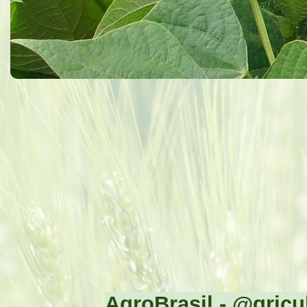
AgroBrasil - @gricul