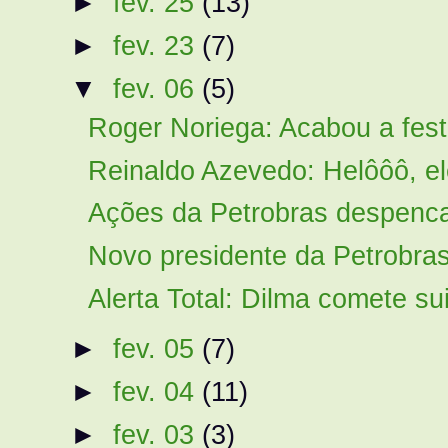
►
fev. 25
(13)
►
fev. 23
(7)
▼
fev. 06
(5)
Roger Noriega: Acabou a fes
Reinaldo Azevedo: Helôôô, el
Ações da Petrobras despenca
Novo presidente da Petrobras,
Alerta Total: Dilma comete suic
►
fev. 05
(7)
►
fev. 04
(11)
►
fev. 03
(3)