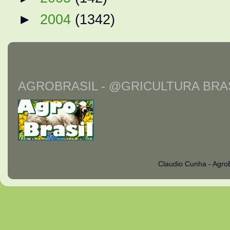
►
2004
(1342)
AGROBRASIL - @GRICULTURA BRAS
Claudio Cunha - Agro