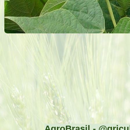
AgroBrasil - @gricul