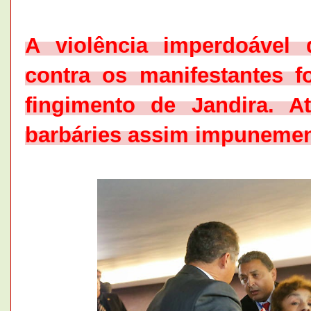
A violência imperdoável
contra os manifestantes 
fingimento de Jandira. A
barbáries assim impuneme