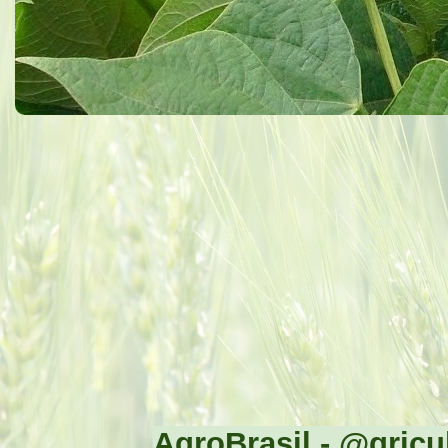
AgroBrasil - @gricul