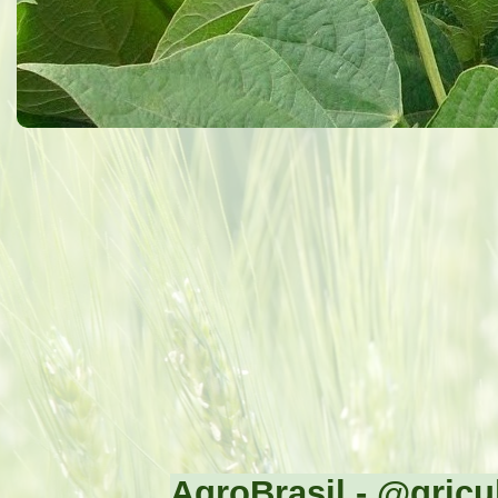
AgroBrasil - @gricul