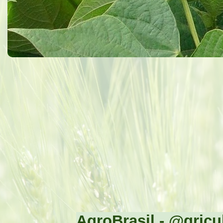
AgroBrasil - @gricul