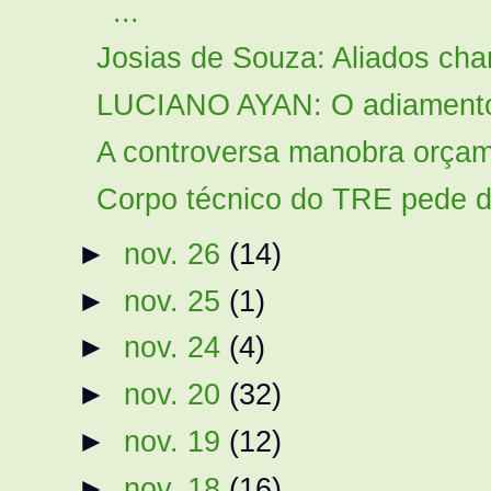
...
Josias de Souza: Aliados cha
LUCIANO AYAN: O adiamento d
A controversa manobra orçame
Corpo técnico do TRE pede d
►
nov. 26
(14)
►
nov. 25
(1)
►
nov. 24
(4)
►
nov. 20
(32)
►
nov. 19
(12)
►
nov. 18
(16)