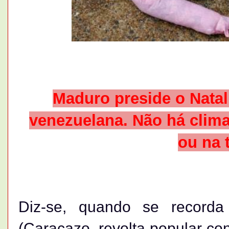
Maduro preside o Natal
venezuelana. Não há clima 
ou na 
Diz-se, quando se record
(Caracazo, revolta popular co