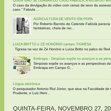
QUEM NÃO SE LEMBRA DO CASO FABIULA, A MUSA DO MI
O caso da divulgação do vídeo com cenas de sexo da assesso
caso “ Fabiula ...
AGRICULTURA DE VENTO EM POPA
Por Roberto Barreto de Catende Fabíola parecia
fantásticas, cheia de rec...
LUIZA BRITTO e ZÉ HONÓRIO cantam TIGRESA
Tigresa na voz de Zé Honório e Luíza Britto no palco do Red 
Embrapa - Simpósio expõe os avanços e as persp
Simpósio expõe os avanços e as perspectivas da
Embrapa em Campo G...
Língua eletrônica
O pesquisador Antonio Riul Júnior, que atua na Faculdade de
Prudente, e Luiz Henr...
QUINTA-FEIRA, NOVEMBRO 27, 20