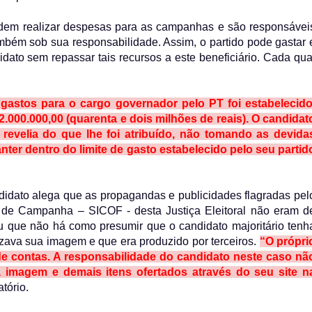
odem realizar despesas para as campanhas e são responsávei
mbém sob sua responsabilidade. Assim, o partido pode gastar 
dato sem repassar tais recursos a este beneficiário. Cada qua
gastos para o cargo governador pelo PT foi estabelecido
000.000,00 (quarenta e dois milhões de reais). O candidat
à revelia do que lhe foi atribuído, não tomando as devida
ter dentro do limite de gasto estabelecido pelo seu partid
idato alega que as propagandas e publicidades flagradas pel
 de Campanha – SICOF - desta Justiça Eleitoral não eram d
u que não há como presumir que o candidato majoritário tenh
ilizava sua imagem e que era produzido por terceiros.
“O própri
de contas. A responsabilidade do candidato neste caso nã
a imagem e demais itens ofertados através do seu site n
atório.