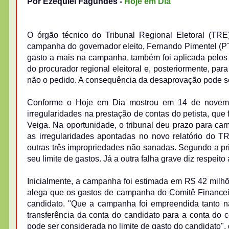
Por Ezequiel Fagundes -
Hoje em Dia
O órgão técnico do Tribunal Regional Eletoral (TR
campanha do governador eleito, Fernando Pimentel (PT)
gasto a mais na campanha, também foi aplicada pelos 
do procurador regional eleitoral e, posteriormente, par
não o pedido. A consequência da desaprovação pode se
Conforme o Hoje em Dia mostrou em 14 de novembro
irregularidades na prestação de contas do petista, que
Veiga. Na oportunidade, o tribunal deu prazo para cam
as irregularidades apontadas no novo relatório do TR
outras três impropriedades não sanadas. Segundo a pr
seu limite de gastos. Já a outra falha grave diz respeit
Inicialmente, a campanha foi estimada em R$ 42 milhõ
alega que os gastos de campanha do Comitê Finance
candidato. "Que a campanha foi empreendida tanto n
transferência da conta do candidato para a conta do
pode ser considerada no limite de gasto do candidato", 