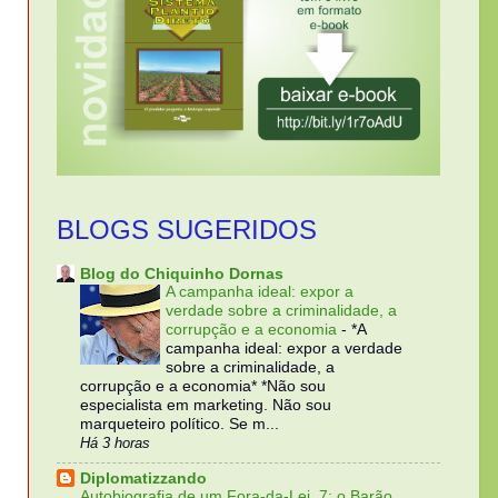
BLOGS SUGERIDOS
Blog do Chiquinho Dornas
A campanha ideal: expor a
verdade sobre a criminalidade, a
corrupção e a economia
-
*A
campanha ideal: expor a verdade
sobre a criminalidade, a
corrupção e a economia* *Não sou
especialista em marketing. Não sou
marqueteiro político. Se m...
Há 3 horas
Diplomatizzando
Autobiografia de um Fora-da-Lei, 7: o Barão