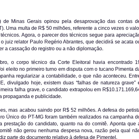
E) de Minas Gerais opinou pela desaprovação das contas d
. Uma multa de R$ 50 milhões, referente a cinco vezes o valo
técnicos. Agora, o parecer dos técnicos segue para apreciaçã
a o juiz relator Paulo Regério Abrantes, que decidirá se acata o
r a cassação do registro ou a não diplomação.
, o corpo técnico da Corte Eleitoral havia encontrado 1
 foi eleito no primeiro turno em disputa com o tucano Pimenta d
panha regularizar a contabilidade, o que não aconteceu. Entr
E, divulgado hoje, existem duas “falhas de natureza grave” 
imeira falha grave, o candidato extrapolou em R$10.171.169,6
o a propaganda e publicidade.
es, mas acabou saindo por R$ 52 milhões. A defesa do petist
iro Único do PT-MG foram também realizados na campanha d
a prestação do candidato, quanto na do comitê. Aponta que 
 comitê não gerou nenhuma despesa nova, razão pela qual nã
diz parte do documento relativo à defesa de Pimentel.