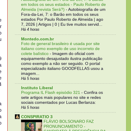
em todos os seus estados - Paulo Roberto de
Almeida (revista Será?)
-
Autobiografia de um
Fora-da-Lei, 7: o Barão em todos os seus
estados Por Paulo Roberto de Almeida | ago
e
7, 2026 | Artigos | 0 | Eu tive muitos servid...
r
Há 4 horas
o
Montedo.com.br
u
Foto de general brasileiro é usada por site
italiano como exemplo de uso incorreto de
colete balístico
-
Imagem do oficial com
9
equipamento desajustado ilustra publicação
como exemplo a não ser seguido. O portal
a
especializado italiano GOODFELLAS usou a
e
imagem...
e
Há 5 horas
4
Instituto Liberal
Programa IL Flash episódio 321
-
Confira os
sete artigos mais populares no site e redes
sociais comentados por Lucas Berlanza:
a
Há 5 horas
o
a
CONSPIRATIO 3
FLÁVIO BOLSONARO FAZ
o
PRONUNCIAMENTO -