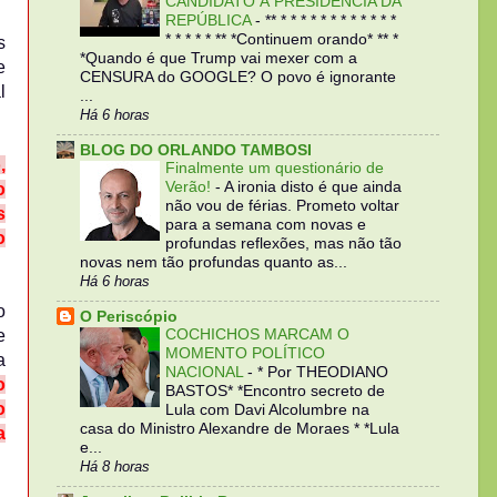
CANDIDATO À PRESIDÊNCIA DA
REPÚBLICA
-
** * * * * * * * * * * * *
* * * * * ** *Continuem orando* ** *
s
*Quando é que Trump vai mexer com a
e
CENSURA do GOOGLE? O povo é ignorante
l
...
Há 6 horas
BLOG DO ORLANDO TAMBOSI
,
Finalmente um questionário de
Verão!
-
A ironia disto é que ainda
o
não vou de férias. Prometo voltar
s
para a semana com novas e
o
profundas reflexões, mas não tão
novas nem tão profundas quanto as...
Há 6 horas
o
O Periscópio
e
COCHICHOS MARCAM O
MOMENTO POLÍTICO
a
NACIONAL
-
* Por THEODIANO
o
BASTOS* *Encontro secreto de
o
Lula com Davi Alcolumbre na
casa do Ministro Alexandre de Moraes * *Lula
a
e...
Há 8 horas