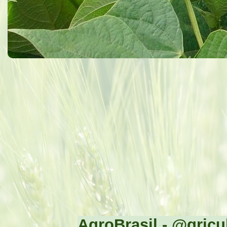
AgroBrasil - @gricul