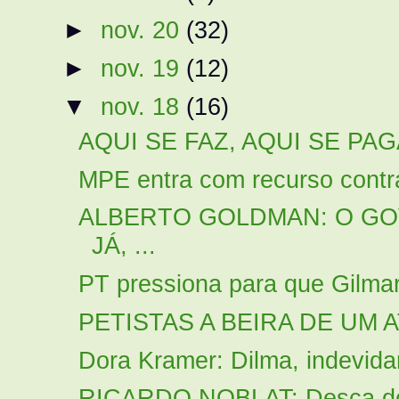
►
nov. 20
(32)
►
nov. 19
(12)
▼
nov. 18
(16)
AQUI SE FAZ, AQUI SE PAGA:
MPE entra com recurso contr
ALBERTO GOLDMAN: O GO
JÁ, ...
PT pressiona para que Gilmar
PETISTAS A BEIRA DE UM A
Dora Kramer: Dilma, indevid
RICARDO NOBLAT: Desça do 