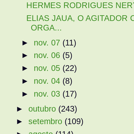
HERMES RODRIGUES NERY: S
ELIAS JAUA, O AGITADOR
ORGA...
►
nov. 07
(11)
►
nov. 06
(5)
►
nov. 05
(22)
►
nov. 04
(8)
►
nov. 03
(17)
►
outubro
(243)
►
setembro
(109)