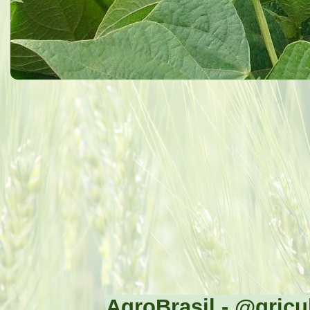
AgroBrasil - @gricul