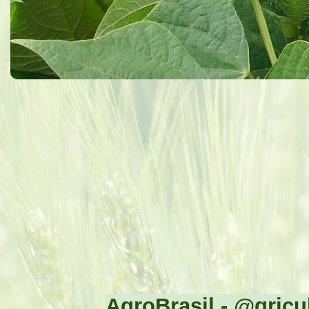
AgroBrasil - @gricul