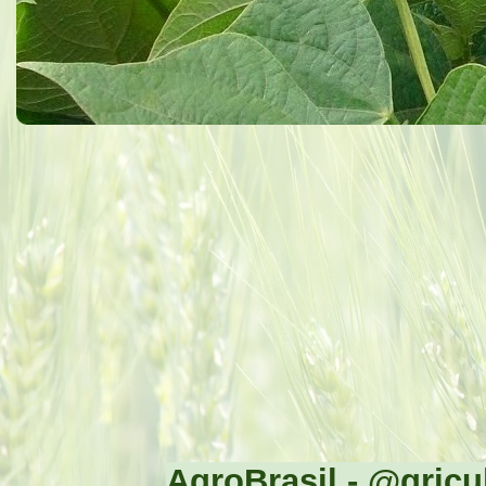
AgroBrasil - @gricul