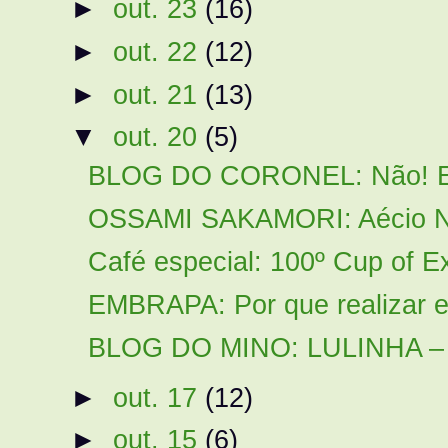
►
out. 23
(16)
►
out. 22
(12)
►
out. 21
(13)
▼
out. 20
(5)
BLOG DO CORONEL: Não! Est
OSSAMI SAKAMORI: Aécio Nev
Café especial: 100º Cup of E
EMBRAPA: Por que realizar 
BLOG DO MINO: LULINHA – A
►
out. 17
(12)
►
out. 15
(6)