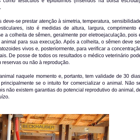
 como testículos e epidídimos (inseridos na bolsa escrotal)
.
 deve-se prestar atenção à simetria, temperatura, sensibilidad
esticulares, isto é medidas de altura, largura, comprimento 
a-se a colheita de sêmen, geralmente por eletroejaculação, pois 
 animal para sua execução. Após a colheita, o sêmen deve se
ozoides vivos e, posteriormente, para verificar a concentraçã
s. De posse de todos os resultados o médico veterinário pod
om reservas ou não à reprodução.
animal naquele momento e, portanto, tem validade de 30 dias
rincipalmente se o intuito for comercializar o animal. Não s
s não existem garantias do potencial reprodutivo do animal, d
uízo.