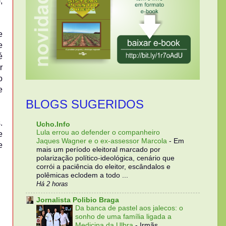
,
e
e
é
r
o
e
BLOGS SUGERIDOS
.
Ucho.Info
Lula errou ao defender o companheiro
e
Jaques Wagner e o ex-assessor Marcola
-
Em
e
mais um período eleitoral marcado por
polarização político-ideológica, cenário que
corrói a paciência do eleitor, escândalos e
polêmicas eclodem a todo ...
Há 2 horas
Jornalista Polibio Braga
Da banca de pastel aos jalecos: o
sonho de uma família ligada a
Medicina da Ulbra
-
Irmãs