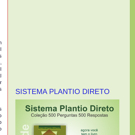
m
l
s
,
l
l
r
s
SISTEMA PLANTIO DIRETO
s
o
o
o