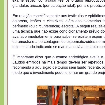
exame específico, avaliam-se os órgãos reprodutivos
glândulas anexas (por palpação retal), pênis e prepúcio
Em relação especificamente aos testículos e epidídimos
dolorosa, lesões e cicatrizes, além das biometrias t
perímetro (ou circunferência) escrotal. A seguir realiz
uma técnica que não exige condicionamento prévio do
avaliado imediatamente para saber se existem espermat
da amostra e a porcentagem de espermatozoides normai
emitir o laudo indicando se o animal está apto, apto c
É importante dizer que o exame andrológico avalia o 
Laudos emitidos há mais tempo devem ser repetidos, p
recomenda a aquisição de touros sem laudo recente, poi
modo que o investimento pode te tornar um grande prej