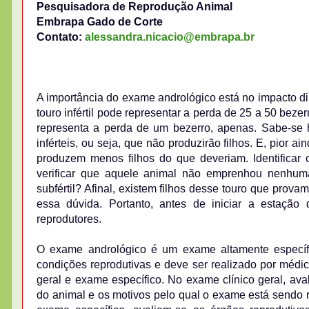
Pesquisadora de Reprodução Animal
Embrapa Gado de Corte
Contato:
alessandra.nicacio@embrapa.br
A importância do exame andrológico está no impacto dir
touro infértil pode representar a perda de 25 a 50 bezer
representa a perda de um bezerro, apenas. Sabe-se 
inférteis, ou seja, que não produzirão filhos. E, pior a
produzem menos filhos do que deveriam. Identificar o 
verificar que aquele animal não emprenhou nenhum
subfértil? Afinal, existem filhos desse touro que prov
essa dúvida. Portanto, antes de iniciar a estaçã
reprodutores.
O exame andrológico é um exame altamente específic
condições reprodutivas e deve ser realizado por médic
geral e exame específico. No exame clínico geral, ava
do animal e os motivos pelo qual o exame está sendo r