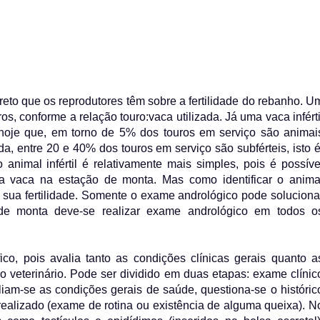
eto que os reprodutores têm sobre a fertilidade do rebanho. U
ros, conforme a relação touro:vaca utilizada. Já uma vaca inférti
hoje que, em torno de 5% dos touros em serviço são animai
inda, entre 20 e 40% dos touros em serviço são subférteis, isto é
animal infértil é relativamente mais simples, pois é possíve
a vaca na estação de monta. Mas como identificar o anima
am sua fertilidade. Somente o exame andrológico pode soluciona
o de monta deve-se realizar exame andrológico em todos o
o, pois avalia tanto as condições clínicas gerais quanto a
o veterinário. Pode ser dividido em duas etapas: exame clínic
liam-se as condições gerais de saúde, questiona-se o históric
ealizado (exame de rotina ou existência de alguma queixa). N