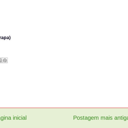
rapa)
gina inicial
Postagem mais antig