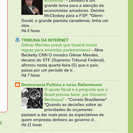
economia?
-
Dinheiro é um
grande tema para a atenção de
economistas amadores. Deirdre
McCloskey para a FSP: *Glenn
Gould, o grande pianista canadense, tinha um
ótim...
Há 6 horas
TRIBUNA DA INTERNET
Gilmar Mendes prevê que haverá novas
regras para emendas parlamentares
-
Aline
Becketty CNN O ministro Gilmar Mendes,
decano do STF (Supremo Tribunal Federal),
afirmou nesta quarta-feira (5) que o país
passa por um período de tr...
Há 7 horas
Democracia Política e novo Reformismo
O ajuste fiscal e a pergunta que o
Brasil precisa fazer, por Giovanni
Bevilaqua*
-
*Correio Braziliense*
*Quando as decisões sobre as
prioridades do orçamento
passam a dar mais peso às expectativas de
quem empresta dinheiro ao governo d...
a
Há 11 horas