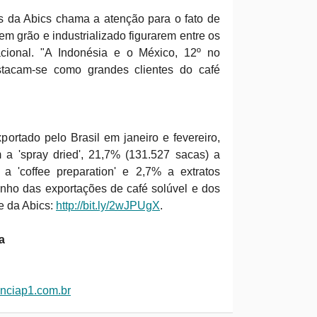
is da Abics chama a atenção para o fato de
em grão e industrializado figurarem entre os
acional. "A Indonésia e o México, 12º no
estacam-se como grandes clientes do café
portado pelo Brasil em janeiro e fevereiro,
 a 'spray dried', 21,7% (131.527 sacas) a
 a 'coffee preparation' e 2,7% a extratos
nho das exportações de café solúvel e dos
e da Abics:
http://bit.ly/2wJPUgX
.
a
nciap1.com.br