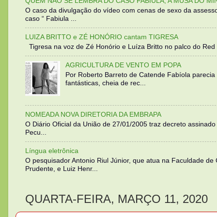
QUEM NÃO SE LEMBRA DO CASO FABIULA, A MUSA DO MI
O caso da divulgação do vídeo com cenas de sexo da assesso
caso “ Fabiula ...
LUIZA BRITTO e ZÉ HONÓRIO cantam TIGRESA
Tigresa na voz de Zé Honório e Luíza Britto no palco do Red 
AGRICULTURA DE VENTO EM POPA
Por Roberto Barreto de Catende Fabíola parecia
fantásticas, cheia de rec...
NOMEADA NOVA DIRETORIA DA EMBRAPA
O Diário Oficial da União de 27/01/2005 traz decreto assinado p
Pecu...
Língua eletrônica
O pesquisador Antonio Riul Júnior, que atua na Faculdade de
Prudente, e Luiz Henr...
QUARTA-FEIRA, MARÇO 11, 2020