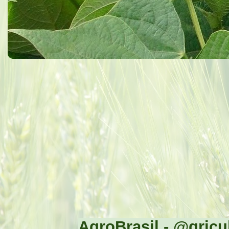
AgroBrasil - @gricul