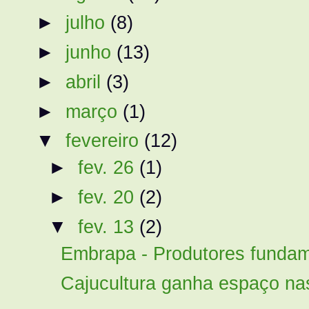
►
julho
(8)
►
junho
(13)
►
abril
(3)
►
março
(1)
▼
fevereiro
(12)
►
fev. 26
(1)
►
fev. 20
(2)
▼
fev. 13
(2)
Embrapa - Produtores fundam 
Cajucultura ganha espaço nas