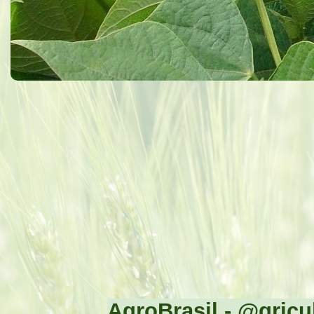
AgroBrasil - @gricul