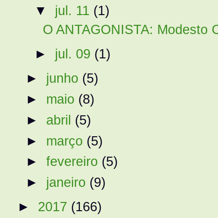
▼
jul. 11
(1)
O ANTAGONISTA: Modesto Ca
►
jul. 09
(1)
►
junho
(5)
►
maio
(8)
►
abril
(5)
►
março
(5)
►
fevereiro
(5)
►
janeiro
(9)
►
2017
(166)