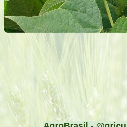
AgroBrasil - @gricul