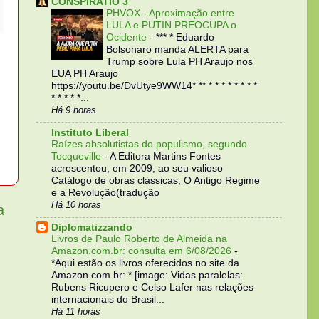
CONSPIRATIO 3
PHVOX - Aproximação entre
LULA e PUTIN PREOCUPA o
Ocidente
-
*** * Eduardo
Bolsonaro manda ALERTA para
Trump sobre Lula PH Araujo nos
EUA PH Araujo
https://youtu.be/DvUtye9WW14* ** * * * * * * * *
* * * * *...
Há 9 horas
Instituto Liberal
Raízes absolutistas do populismo, segundo
Tocqueville
-
A Editora Martins Fontes
acrescentou, em 2009, ao seu valioso
Catálogo de obras clássicas, O Antigo Regime
e a Revolução(tradução
Há 10 horas
a
Diplomatizzando
Livros de Paulo Roberto de Almeida na
Amazon.com.br: consulta em 6/08/2026
-
*Aqui estão os livros oferecidos no site da
Amazon.com.br: * [image: Vidas paralelas:
Rubens Ricupero e Celso Lafer nas relações
internacionais do Brasil...
Há 11 horas