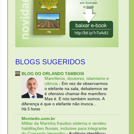
BLOGS SUGERIDOS
BLOG DO ORLANDO TAMBOSI
Mamíferos, doutores, islamismo e
ciência
-
Em vez de observarmos
o elefante na sala, debatemos se
é ofensivo chamar-lhe mamífero.
Mas é. E nós também somos. A
diferença é que o elefante não invoca...
Há 5 horas
Montedo.com.br
Militar da Marinha fraudou sistema e vendeu
habilitações fluviais, inclusive para integrante
do Comando Vermelho
-
Auditoria identificou