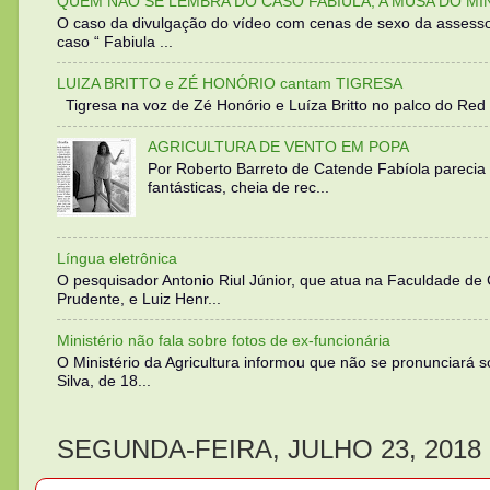
QUEM NÃO SE LEMBRA DO CASO FABIULA, A MUSA DO MI
O caso da divulgação do vídeo com cenas de sexo da assesso
caso “ Fabiula ...
LUIZA BRITTO e ZÉ HONÓRIO cantam TIGRESA
Tigresa na voz de Zé Honório e Luíza Britto no palco do Red 
AGRICULTURA DE VENTO EM POPA
Por Roberto Barreto de Catende Fabíola parecia
fantásticas, cheia de rec...
Língua eletrônica
O pesquisador Antonio Riul Júnior, que atua na Faculdade de
Prudente, e Luiz Henr...
Ministério não fala sobre fotos de ex-funcionária
O Ministério da Agricultura informou que não se pronunciará 
Silva, de 18...
SEGUNDA-FEIRA, JULHO 23, 2018