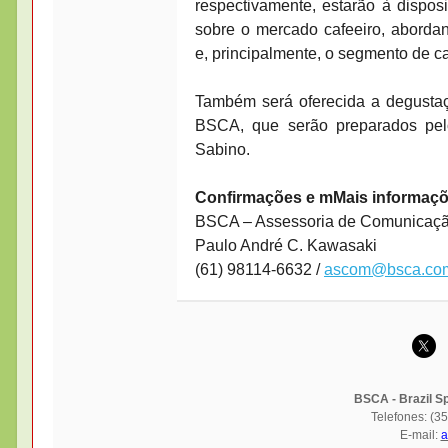
respectivamente, estarão à dispos
sobre o mercado cafeeiro, aborda
e, principalmente, o segmento de ca
Também será oferecida a degustaç
BSCA, que serão preparados pel
Sabino.
Confirmações e mMais informaçõ
BSCA – Assessoria de Comunicaç
Paulo André C. Kawasaki
(61) 98114-6632 /
ascom@bsca.com
BSCA - Brazil Sp
Telefones: (3
E-mail:
a