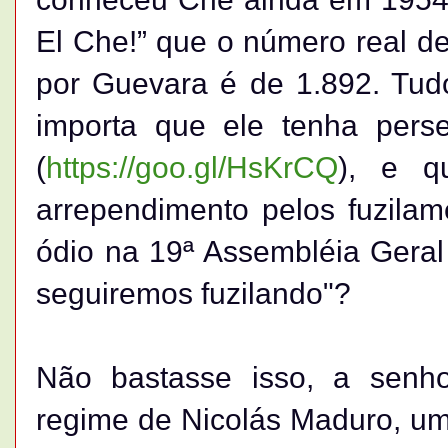
El Che!” que o número real d
por Guevara é de 1.892. Tu
importa que ele tenha pers
(
https://goo.gl/HsKrCQ
), e q
arrependimento pelos fuzilam
ódio na 19ª Assembléia Gera
seguiremos fuzilando"?
Não bastasse isso, a senho
regime de Nicolás Maduro, uma