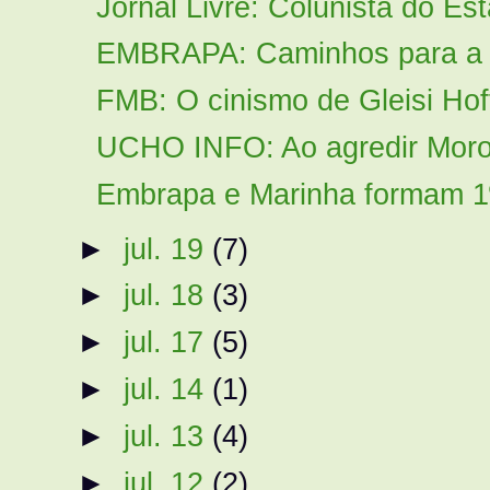
Jornal Livre: Colunista do Esta
EMBRAPA: Caminhos para a s
FMB: O cinismo de Gleisi Ho
UCHO INFO: Ao agredir Moro, 
Embrapa e Marinha formam 1º 
►
jul. 19
(7)
►
jul. 18
(3)
►
jul. 17
(5)
►
jul. 14
(1)
►
jul. 13
(4)
►
jul. 12
(2)