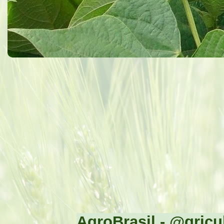
AgroBrasil - @gricul