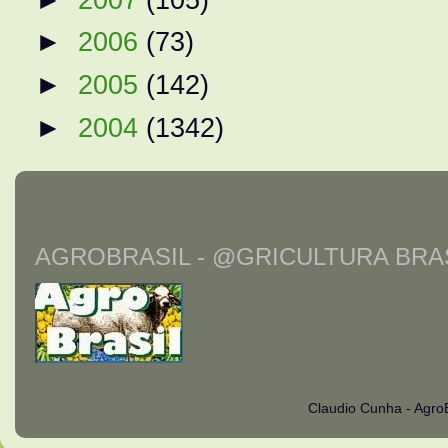
►
2006
(73)
►
2005
(142)
►
2004
(1342)
AGROBRASIL - @GRICULTURA BRAS
Claudio Cunha - Agro