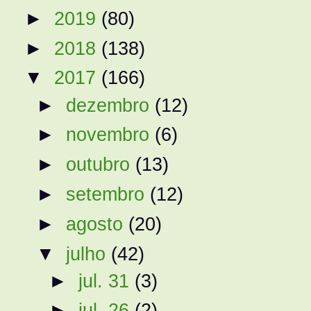
►
2019
(80)
►
2018
(138)
▼
2017
(166)
►
dezembro
(12)
►
novembro
(6)
►
outubro
(13)
►
setembro
(12)
►
agosto
(20)
▼
julho
(42)
►
jul. 31
(3)
►
jul. 26
(2)