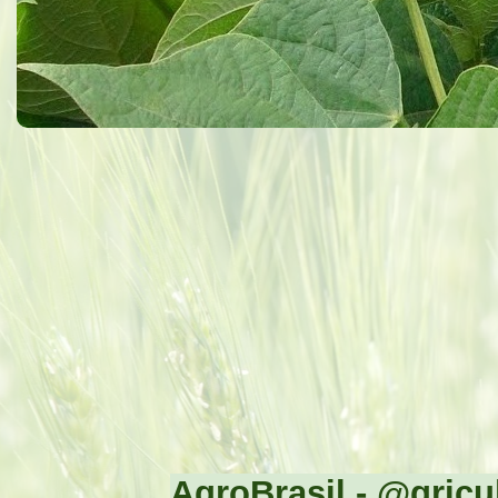
AgroBrasil - @gricul