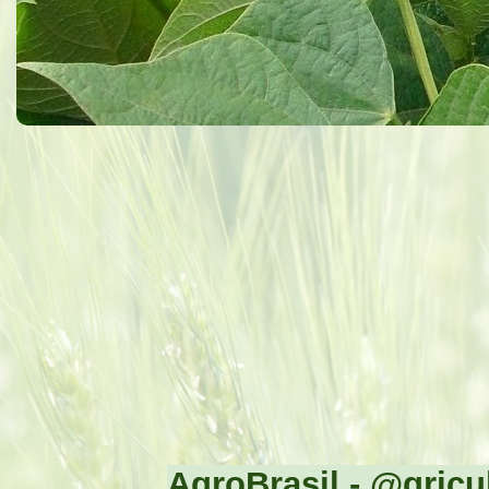
AgroBrasil - @gricul