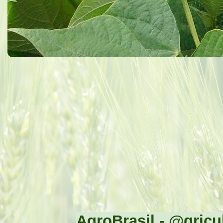
AgroBrasil - @gricul