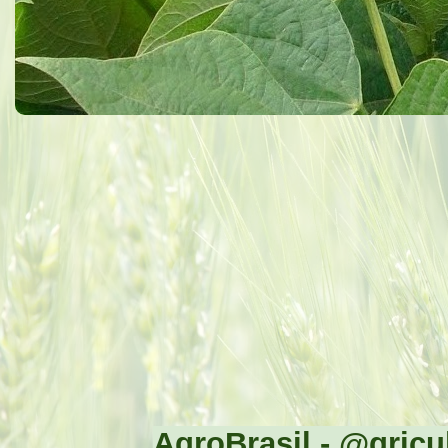
AgroBrasil - @gricul