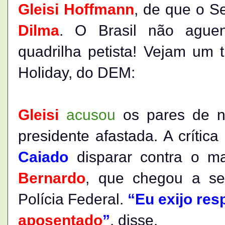
Gleisi Hoffmann
, de que o S
Dilma
. O Brasil não ague
quadrilha petista! Vejam um 
Holiday, do DEM:
Gleisi
acusou
os pares de nã
presidente afastada. A crític
Caiado
disparar contra o m
Bernardo
, que chegou a s
Polícia Federal.
“Eu exijo res
aposentado
”
, disse.