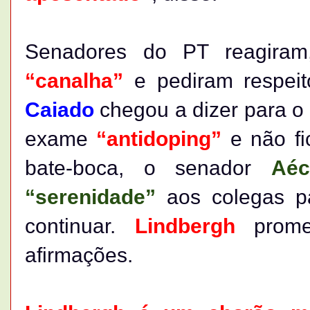
Senadores do PT reagira
“canalha”
e pediram respeit
Caiado
chegou a dizer para 
exame
“antidoping”
e não fi
bate-boca, o senador
Aéc
“serenidade”
aos colegas p
continuar.
Lindbergh
prom
afirmações.