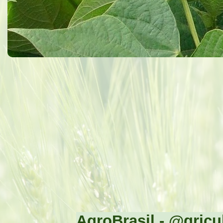
AgroBrasil - @gricul