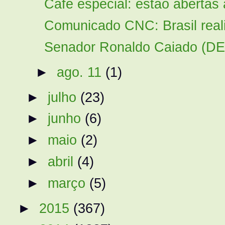
Café especial: estão abertas 
Comunicado CNC: Brasil real
Senador Ronaldo Caiado (DEM
►
ago. 11
(1)
►
julho
(23)
►
junho
(6)
►
maio
(2)
►
abril
(4)
►
março
(5)
►
2015
(367)