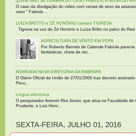
QUEM NÃO SE LEMBRA DO CASO FABIULA, A MUSA DO MI
O caso da divulgação do vídeo com cenas de sexo da assesso
caso “ Fabiula ...
LUIZA BRITTO e ZÉ HONÓRIO cantam TIGRESA
Tigresa na voz de Zé Honório e Luíza Britto no palco do Red 
AGRICULTURA DE VENTO EM POPA
Por Roberto Barreto de Catende Fabíola parecia
fantásticas, cheia de rec...
NOMEADA NOVA DIRETORIA DA EMBRAPA
O Diário Oficial da União de 27/01/2005 traz decreto assinado p
Pecu...
Língua eletrônica
O pesquisador Antonio Riul Júnior, que atua na Faculdade de
Prudente, e Luiz Henr...
SEXTA-FEIRA, JULHO 01, 2016