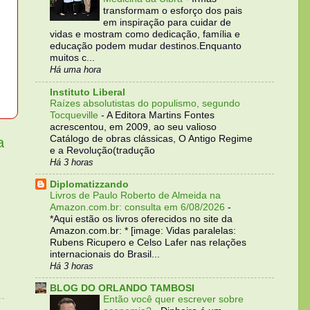
transformam o esforço dos pais
em inspiração para cuidar de
vidas e mostram como dedicação, família e
educação podem mudar destinos.Enquanto
muitos c...
Há uma hora
Instituto Liberal
Raízes absolutistas do populismo, segundo
Tocqueville
-
A Editora Martins Fontes
acrescentou, em 2009, ao seu valioso
Catálogo de obras clássicas, O Antigo Regime
a
e a Revolução(tradução
Há 3 horas
Diplomatizzando
Livros de Paulo Roberto de Almeida na
Amazon.com.br: consulta em 6/08/2026
-
*Aqui estão os livros oferecidos no site da
Amazon.com.br: * [image: Vidas paralelas:
Rubens Ricupero e Celso Lafer nas relações
internacionais do Brasil...
Há 3 horas
BLOG DO ORLANDO TAMBOSI
Então você quer escrever sobre