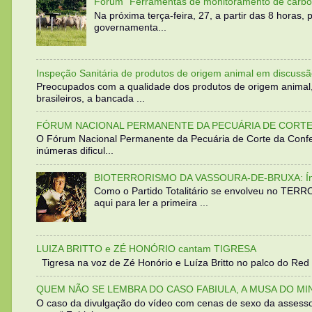
Fórum “Ferramentas de monitoramento de carbo
Na próxima terça-feira, 27, a partir das 8 horas
governamenta...
Inspeção Sanitária de produtos de origem animal em discussã
Preocupados com a qualidade dos produtos de origem animal
brasileiros, a bancada ...
FÓRUM NACIONAL PERMANENTE DA PECUÁRIA DE CORTE 
O Fórum Nacional Permanente da Pecuária de Corte da Confed
inúmeras dificul...
BIOTERRORISMO DA VASSOURA-DE-BRUXA: Íntegra
Como o Partido Totalitário se envolveu no TER
aqui para ler a primeira ...
LUIZA BRITTO e ZÉ HONÓRIO cantam TIGRESA
Tigresa na voz de Zé Honório e Luíza Britto no palco do Red 
QUEM NÃO SE LEMBRA DO CASO FABIULA, A MUSA DO MI
O caso da divulgação do vídeo com cenas de sexo da assesso