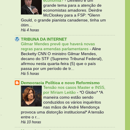
economia?
-
Dinheiro é um
grande tema para a atenção de
economistas amadores. Deirdre
McCloskey para a FSP: *Glenn
Gould, o grande pianista canadense, tinha um
ótim...
Há 4 horas
TRIBUNA DA INTERNET
Gilmar Mendes prevê que haverá novas
regras para emendas parlamentares
-
Aline
Becketty CNN O ministro Gilmar Mendes,
decano do STF (Supremo Tribunal Federal),
afirmou nesta quarta-feira (5) que o país
passa por um período de tr...
Há 5 horas
Democracia Política e novo Reformismo
Tensão nos casos Master e INSS,
por Míriam Leitão
-
*O Globo* *A
maneira como estão sendo
conduzidos os vários inquéritos
nas mãos de André Mendonça
provoca uma distorção institucional* A tensão
entre o r...
Há 10 horas