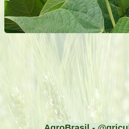
AgroBrasil - @gricul