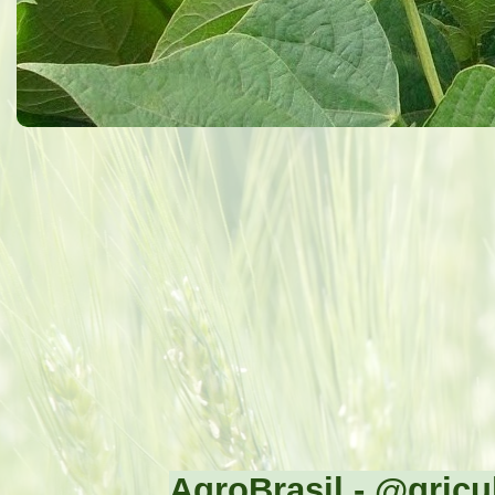
AgroBrasil - @gricul