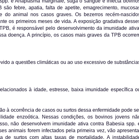
a spp. e Anaplasma marginale, suga o sangue e infecta bovino
 são febre, apatia, falta de apetite, emagrecimento, mucosa
te do animal nos casos graves. Os bezerros recém-nascido
nte os primeiros meses de vida. A exposição gradativa desse
TPB, é responsável pelo desenvolvimento da imunidade ativa
ssa doença. A princípio, os casos mais graves da TPB ocorre
vido a questões climáticas ou ao uso excessivo de substância
elacionados à idade, estresse, baixa imunidade específica o
.
ião à ocorrência de casos ou surtos dessa enfermidade pode se
ilidade enzoótica. Nessas condições, os bovinos jovens nã
isso, não desenvolvem imunidade ativa contra Babesia spp. 
 animais forem infectados pela primeira vez, vão apresenta
a de surtos com altas taxas de mortalidade. A instabilidad