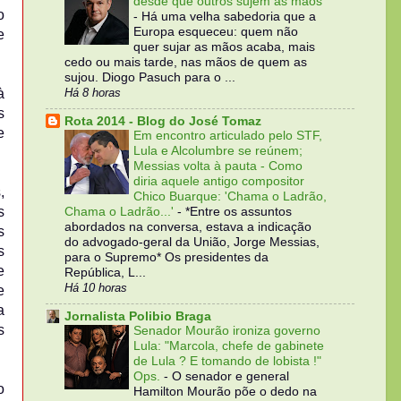
desde que outros sujem as mãos
o
-
Há uma velha sabedoria que a
Europa esqueceu: quem não
e
quer sujar as mãos acaba, mais
cedo ou mais tarde, nas mãos de quem as
sujou. Diogo Pasuch para o ...
Há 8 horas
à
s
Rota 2014 - Blog do José Tomaz
e
Em encontro articulado pelo STF,
Lula e Alcolumbre se reúnem;
Messias volta à pauta - Como
diria aquele antigo compositor
,
Chico Buarque: 'Chama o Ladrão,
s
Chama o Ladrão...'
-
*Entre os assuntos
abordados na conversa, estava a indicação
s
do advogado-geral da União, Jorge Messias,
s
para o Supremo* Os presidentes da
e
República, L...
Há 10 horas
e
a
Jornalista Polibio Braga
s
Senador Mourão ironiza governo
Lula: "Marcola, chefe de gabinete
de Lula ? E tomando de lobista !"
Ops.
-
O senador e general
o
Hamilton Mourão põe o dedo na