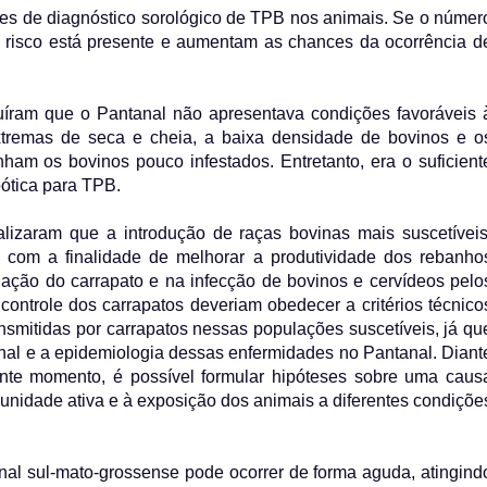
tes de diagnóstico sorológico de TPB nos animais. Se o númer
e risco está presente e aumentam as chances da ocorrência d
uíram que o Pantanal não apresentava condições favoráveis 
 extremas de seca e cheia, a baixa densidade de bovinos e o
am os bovinos pouco infestados. Entretanto, era o suficient
ótica para TPB.
nalizaram que a introdução de raças bovinas mais suscetíveis
s, com a finalidade de melhorar a produtividade dos rebanho
ção do carrapato e na infecção de bovinos e cervídeos pelo
ontrole dos carrapatos deveriam obedecer a critérios técnico
smitidas por carrapatos nessas populações suscetíveis, já qu
al e a epidemiologia dessas enfermidades no Pantanal. Diant
ente momento, é possível formular hipóteses sobre uma caus
munidade ativa e à exposição dos animais a diferentes condiçõe
nal sul-mato-grossense pode ocorrer de forma aguda, atingind