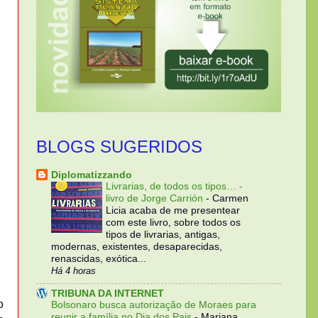
BLOGS SUGERIDOS
Diplomatizzando
Livrarias, de todos os tipos… -
livro de Jorge Carrión
-
Carmen
Licia acaba de me presentear
com este livro, sobre todos os
tipos de livrarias, antigas,
modernas, existentes, desaparecidas,
renascidas, exótica...
Há 4 horas
TRIBUNA DA INTERNET
o
Bolsonaro busca autorização de Moraes para
reunir a família no Dia dos Pais
-
Mariana