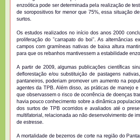
enzoótica pode ser determinada pela realização de tes
de soropositivos for menor que 75%, essa situação d
surtos.
Os estudos realizados no início dos anos 2000 concl
proliferação do "carrapato do boi". As alternâncias
campos com gramíneas nativas de baixa altura mantinh
para que os rebanhos mantivessem a estabilidade enzo
A partir de 2009, algumas publicações científicas si
deflorestação e/ou substituição de pastagens nativa
pantaneiros, poderiam promover um aumento na popula
agentes da TPB. Além disso, as práticas de manejo e c
que observassem o risco de ocorrência de doenças tran
havia pouco conhecimento sobre a dinâmica populacion
dos surtos de TPB ocorridos e avaliados até o pres
multifatorial, relacionada ao não desenvolvimento de i
de estresse.
A mortalidade de bezerros de corte na região do Panta