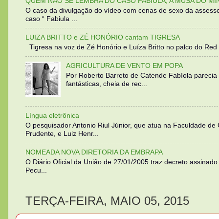
QUEM NÃO SE LEMBRA DO CASO FABIULA, A MUSA DO MI
O caso da divulgação do vídeo com cenas de sexo da assesso
caso “ Fabiula ...
LUIZA BRITTO e ZÉ HONÓRIO cantam TIGRESA
Tigresa na voz de Zé Honório e Luíza Britto no palco do Red 
AGRICULTURA DE VENTO EM POPA
Por Roberto Barreto de Catende Fabíola parecia
fantásticas, cheia de rec...
Língua eletrônica
O pesquisador Antonio Riul Júnior, que atua na Faculdade de
Prudente, e Luiz Henr...
NOMEADA NOVA DIRETORIA DA EMBRAPA
O Diário Oficial da União de 27/01/2005 traz decreto assinado p
Pecu...
TERÇA-FEIRA, MAIO 05, 2015