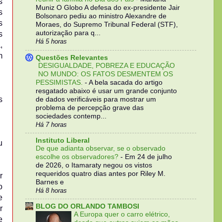
s
Muniz O Globo A defesa do ex-presidente Jair
s
Bolsonaro pediu ao ministro Alexandre de
s
Moraes, do Supremo Tribunal Federal (STF),
autorização para q...
s
Há 5 horas
,
m
Questões Relevantes
DESIGUALDADE, POBREZA E EDUCAÇÃO
NO MUNDO: OS FATOS DESMENTEM OS
PESSIMISTAS.
-
A bela sacada do artigo
resgatado abaixo é usar um grande conjunto
s
de dados verificáveis para mostrar um
problema de percepção grave das
sociedades contemp...
Há 7 horas
Instituto Liberal
u
De que adianta observar, se o observado
escolhe os observadores?
-
Em 24 de julho
de 2026, o Itamaraty negou os vistos
requeridos quatro dias antes por Riley M.
r
Barnes e
o
Há 8 horas
e
BLOG DO ORLANDO TAMBOSI
r
A Europa quer o carro elétrico,
e