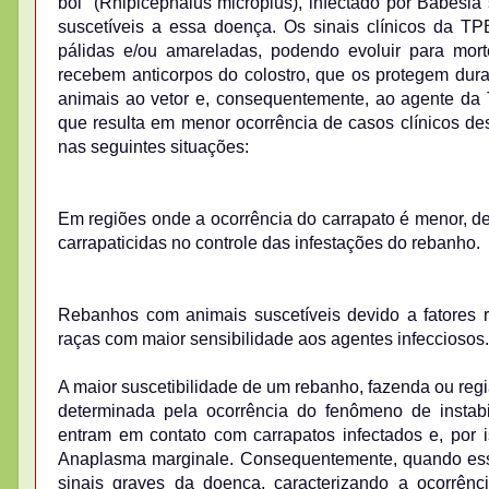
boi” (Rhipicephalus microplus), infectado por Babesi
suscetíveis a essa doença. Os sinais clínicos da TPB
pálidas e/ou amareladas, podendo evoluir para mor
recebem anticorpos do colostro, que os protegem dura
animais ao vetor e, consequentemente, ao agente da 
que resulta em menor ocorrência de casos clínicos de
nas seguintes situações:
Em regiões onde a ocorrência do carrapato é menor, de
carrapaticidas no controle das infestações do rebanho.
Rebanhos com animais suscetíveis devido a fatores r
raças com maior sensibilidade aos agentes infecciosos
A maior suscetibilidade de um rebanho, fazenda ou reg
determinada pela ocorrência do fenômeno de instab
entram em contato com carrapatos infectados e, por 
Anaplasma marginale. Consequentemente, quando esses
sinais graves da doença, caracterizando a ocorrênci