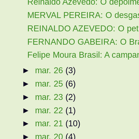
Reinaldo Azevedo: O depoimen
MERVAL PEREIRA: O desgaste 
REINALDO AZEVEDO: O petism
FERNANDO GABEIRA: O Brasil
Felipe Moura Brasil: A campa
►
mar. 26
(3)
►
mar. 25
(6)
►
mar. 23
(2)
►
mar. 22
(1)
►
mar. 21
(10)
►
mar. 20
(4)