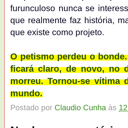
furunculoso nunca se intere
que realmente faz história, 
que existe como projeto.
O petismo perdeu o bonde
ficará claro, de novo, no 
morreu. Tornou-se vítima 
mundo.
Postado por
Claudio Cunha
às
12