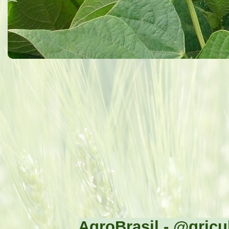
AgroBrasil - @gricul