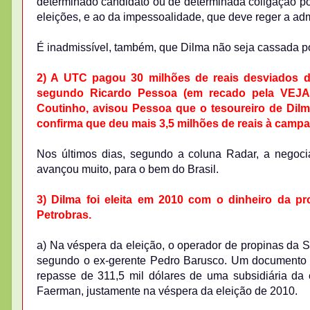
determinado candidato ou de determinada coligação polí
eleições, e ao da impessoalidade, que deve reger a adm
É inadmissível, também, que Dilma não seja cassada po
2) A UTC pagou 30 milhões de reais desviados 
segundo Ricardo Pessoa (em recado pela VEJA)
Coutinho, avisou Pessoa que o tesoureiro de Dilma
confirma que deu mais 3,5 milhões de reais à campa
Nos últimos dias, segundo a coluna Radar, a nego
avançou muito, para o bem do Brasil.
3) Dilma foi eleita em 2010 com o dinheiro da p
Petrobras.
a) Na véspera da eleição, o operador de propinas da 
segundo o ex-gerente Pedro Barusco. Um document
repasse de 311,5 mil dólares de uma subsidiária d
Faerman, justamente na véspera da eleição de 2010.