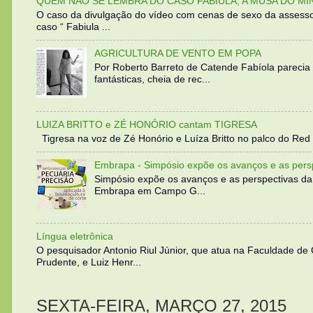
QUEM NÃO SE LEMBRA DO CASO FABIULA, A MUSA DO MI
O caso da divulgação do vídeo com cenas de sexo da assesso
caso “ Fabiula ...
AGRICULTURA DE VENTO EM POPA
Por Roberto Barreto de Catende Fabíola parecia
fantásticas, cheia de rec...
LUIZA BRITTO e ZÉ HONÓRIO cantam TIGRESA
Tigresa na voz de Zé Honório e Luíza Britto no palco do Red 
Embrapa - Simpósio expõe os avanços e as persp
Simpósio expõe os avanços e as perspectivas da
Embrapa em Campo G...
Língua eletrônica
O pesquisador Antonio Riul Júnior, que atua na Faculdade de
Prudente, e Luiz Henr...
SEXTA-FEIRA, MARÇO 27, 2015