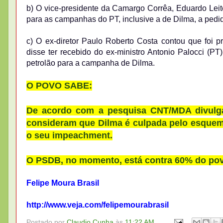
b) O vice-presidente da Camargo Corrêa, Eduardo Leit
para as campanhas do PT, inclusive a de Dilma, a pedido
c) O ex-diretor Paulo Roberto Costa contou que foi 
disse ter recebido do ex-ministro Antonio Palocci (P
petrolão para a campanha de Dilma.
O POVO SABE:
De acordo com a pesquisa CNT/MDA divulgad
consideram que Dilma é culpada pelo esquem
o seu impeachment.
O PSDB, no momento, está contra 60% do povo
Felipe Moura Brasil
http://www.veja.com/felipemourabrasil
Postado por
Claudio Cunha
às
11:22 AM