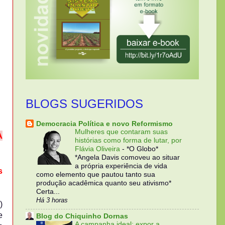
BLOGS SUGERIDOS
Democracia Política e novo Reformismo
Mulheres que contaram suas
A
histórias como forma de lutar, por
Flávia Oliveira
-
*O Globo*
*Angela Davis comoveu ao situar
a própria experiência de vida
s
como elemento que pautou tanto sua
produção acadêmica quanto seu ativismo*
Certa...
Há 3 horas
)
e
Blog do Chiquinho Dornas
A campanha ideal: expor a