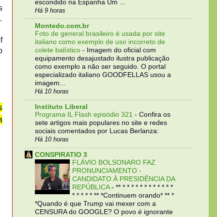
escondido na Espanha Um ...
s
Há 9 horas
.
Montedo.com.br
Foto de general brasileiro é usada por site
f
italiano como exemplo de uso incorreto de
o
colete balístico
-
Imagem do oficial com
equipamento desajustado ilustra publicação
como exemplo a não ser seguido. O portal
especializado italiano GOODFELLAS usou a
imagem...
Há 10 horas
s
Instituto Liberal
Programa IL Flash episódio 321
-
Confira os
m
sete artigos mais populares no site e redes
sociais comentados por Lucas Berlanza:
Há 10 horas
CONSPIRATIO 3
FLÁVIO BOLSONARO FAZ
PRONUNCIAMENTO -
CANDIDATO À PRESIDÊNCIA DA
REPÚBLICA
-
** * * * * * * * * * * * *
* * * * * ** *Continuem orando* ** *
*Quando é que Trump vai mexer com a
CENSURA do GOOGLE? O povo é ignorante