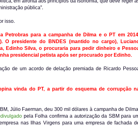
tica, em afronta aos princípios da isonomia, que deve reger a
inistração pública”.
r isso.
da Petrobras para a campanha de Dilma e o PT em 2014
. O presidente do BNDES (mantido no cargo), Lucian
, Edinho Silva, o procuraria para pedir dinheiro e Pesso
nha presidencial petista após ser procurado por Edinho.
ciação de um acordo de delação premiada de Ricardo Pesso
ropina vinda do PT, a partir do esquema de corrupção n
SBM, Júlio Faerman, deu 300 mil dólares à campanha de Dilma
o
divulgado
pela Folha confirma a autorização da SBM para u
a empresa nas Ilhas Virgens para uma empresa de fachada d