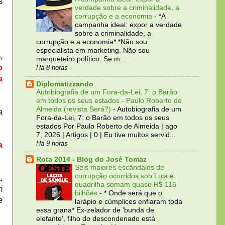
s
verdade sobre a criminalidade, a
corrupção e a economia
-
*A
campanha ideal: expor a verdade
sobre a criminalidade, a
corrupção e a economia* *Não sou
especialista em marketing. Não sou
,
marqueteiro político. Se m...
o
Há 8 horas
a
Diplomatizzando
Autobiografia de um Fora-da-Lei, 7: o Barão
em todos os seus estados - Paulo Roberto de
Almeida (revista Será?)
-
Autobiografia de um
a
Fora-da-Lei, 7: o Barão em todos os seus
estados Por Paulo Roberto de Almeida | ago
7, 2026 | Artigos | 0 | Eu tive muitos servid...
Há 9 horas
a
Rota 2014 - Blog do José Tomaz
Seis maiores escândalos de
corrupção ocorridos sob Lula e
,
quadrilha somam quase R$ 116
m
bilhões
-
* Onde será que o
e
larápio e cúmplices enfiaram toda
essa grana* Ex-zelador de 'bunda de
elefante', filho do descondenado está