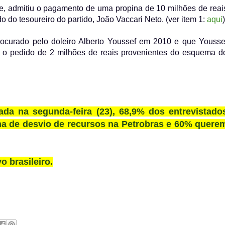
e, admitiu o pagamento de uma propina de 10 milhões de reai
 do tesoureiro do partido, João Vaccari Neto. (ver item 1:
aqui
)
procurado pelo doleiro Alberto Youssef em 2010 e que Yousse
T) o pedido de 2 milhões de reais provenientes do esquema d
a na segunda-feira (23), 68,9% dos entrevistado
a de desvio de recursos na Petrobras e 60% quere
 brasileiro.