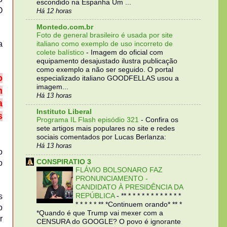
escondido na Espanha Um ...
O
Há 12 horas
Montedo.com.br
Foto de general brasileiro é usada por site
a
italiano como exemplo de uso incorreto de
colete balístico
-
Imagem do oficial com
equipamento desajustado ilustra publicação
como exemplo a não ser seguido. O portal
o
especializado italiano GOODFELLAS usou a
imagem...
m
Há 13 horas
a
Instituto Liberal
s
Programa IL Flash episódio 321
-
Confira os
sete artigos mais populares no site e redes
sociais comentados por Lucas Berlanza:
Há 13 horas
o
CONSPIRATIO 3
o
FLÁVIO BOLSONARO FAZ
PRONUNCIAMENTO -
CANDIDATO À PRESIDÊNCIA DA
s
REPÚBLICA
-
** * * * * * * * * * * * *
* * * * * ** *Continuem orando* ** *
o
*Quando é que Trump vai mexer com a
r
CENSURA do GOOGLE? O povo é ignorante