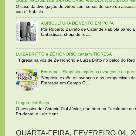
QUEM NÃO SE LEMBRA DO CASO FABIULA, A MUSA DO MI
O caso da divulgação do vídeo com cenas de sexo da assesso
caso “ Fabiula ...
AGRICULTURA DE VENTO EM POPA
Por Roberto Barreto de Catende Fabíola parecia
fantásticas, cheia de rec...
LUIZA BRITTO e ZÉ HONÓRIO cantam TIGRESA
Tigresa na voz de Zé Honório e Luíza Britto no palco do Red 
Embrapa - Simpósio expõe os avanços e as persp
Simpósio expõe os avanços e as perspectivas da
Embrapa em Campo G...
Língua eletrônica
O pesquisador Antonio Riul Júnior, que atua na Faculdade de
Prudente, e Luiz Henr...
QUARTA-FEIRA, FEVEREIRO 04, 2