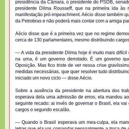
presidência da Câmara, o presidente do PSDB, senado
presidente Dilma Rousseff, que na primeira ida às 
manifestação pró-impeachment. Aécio disse também qu
da Petrobras e não poderá mais contar com a amiga para
Aécio disse que é a primeira vez que no regime dem
cerca de 130 parlamentares, mesmo distribuindo cargos
— A vida da presidente Dilma hoje é muito mais difícil
na urna, é um governo derrotado. É um governo que
Oposição. Mas fico triste de ver nessa crise gravíssi
medidas necessárias, que quer resolver tudo distribuin
iniciado um novo ciclo — disse Aécio.
Sobre a ausência da presidente na abertura dos tra
esperava dela uma admissão de erros, ela mandou ao 
seguinte recado: ai invés de governar o Brasil, ela va
cargos o segundo escalão.
— Quando o Brasil esperava um mea-culpa, ela mand
letras que ela vai comandar pessoalmente a troca de