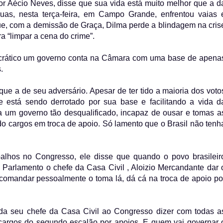
r Aécio Neves, disse que sua vida está muito melhor que a d
ruas, nesta terça-feira, em Campo Grande, enfrentou vaias 
e, com a demissão de Graça, Dilma perde a blindagem na cris
 “limpar a cena do crime”.
ocrático um governo conta na Câmara com uma base de apena
.
 que a de seu adversário. Apesar de ter tido a maioria dos voto
 está sendo derrotado por sua base e facilitando a vida d
ma um governo tão desqualificado, incapaz de ousar e tomas a
do cargos em troca de apoio. Só lamento que o Brasil não tenh
balhos no Congresso, ele disse que quando o povo brasileir
Parlamento o chefe da Casa Civil , Aloizio Mercandante dar 
i comandar pessoalmente o toma lá, dá cá na troca de apoio po
a seu chefe da Casa Civil ao Congresso dizer com todas a
 cargos do segundo escalão por apoios. E quem vai governar 