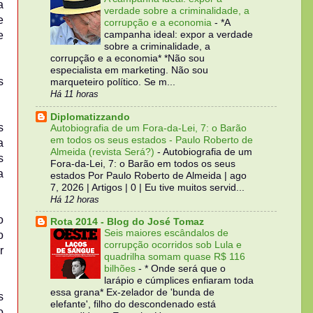
a
verdade sobre a criminalidade, a
e
corrupção e a economia
-
*A
e
campanha ideal: expor a verdade
sobre a criminalidade, a
corrupção e a economia* *Não sou
especialista em marketing. Não sou
s
marqueteiro político. Se m...
Há 11 horas
Diplomatizzando
s
Autobiografia de um Fora-da-Lei, 7: o Barão
em todos os seus estados - Paulo Roberto de
a
Almeida (revista Será?)
-
Autobiografia de um
s
Fora-da-Lei, 7: o Barão em todos os seus
a
estados Por Paulo Roberto de Almeida | ago
7, 2026 | Artigos | 0 | Eu tive muitos servid...
Há 12 horas
o
Rota 2014 - Blog do José Tomaz
Seis maiores escândalos de
o
corrupção ocorridos sob Lula e
r
quadrilha somam quase R$ 116
bilhões
-
* Onde será que o
larápio e cúmplices enfiaram toda
essa grana* Ex-zelador de 'bunda de
s
elefante', filho do descondenado está
o