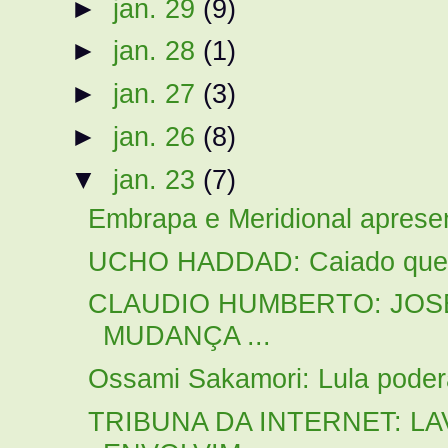
►
jan. 29
(9)
►
jan. 28
(1)
►
jan. 27
(3)
►
jan. 26
(8)
▼
jan. 23
(7)
Embrapa e Meridional apresen
UCHO HADDAD: Caiado quer c
CLAUDIO HUMBERTO: JOS
MUDANÇA ...
Ossami Sakamori: Lula poder
TRIBUNA DA INTERNET: LA