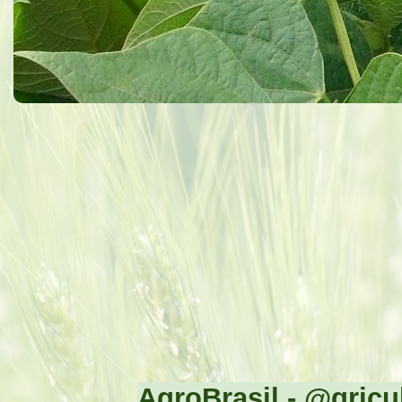
AgroBrasil - @gricul