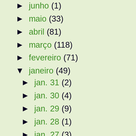
►
junho
(1)
►
maio
(33)
►
abril
(81)
►
março
(118)
►
fevereiro
(71)
▼
janeiro
(49)
►
jan. 31
(2)
►
jan. 30
(4)
►
jan. 29
(9)
►
jan. 28
(1)
►
jan. 27
(3)