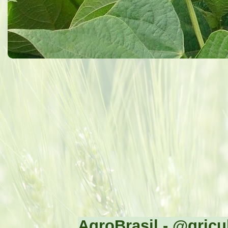
AgroBrasil - @gricul