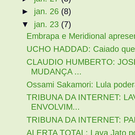
►
jan. 26
(8)
▼
jan. 23
(7)
Embrapa e Meridional apresen
UCHO HADDAD: Caiado quer c
CLAUDIO HUMBERTO: JOS
MUDANÇA ...
Ossami Sakamori: Lula poder
TRIBUNA DA INTERNET: LA
ENVOLVIM...
TRIBUNA DA INTERNET: PAR
ALERTA TOTAL: Lava Jato pode