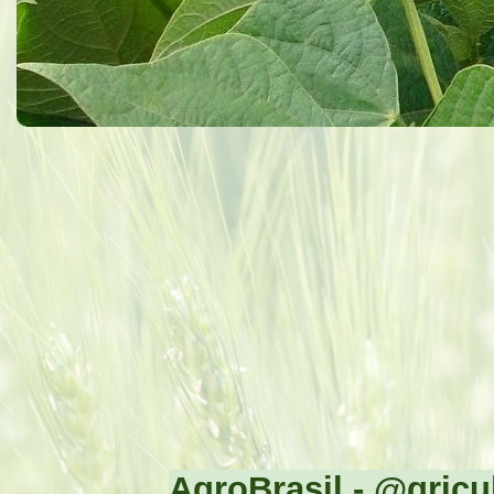
AgroBrasil - @gricul