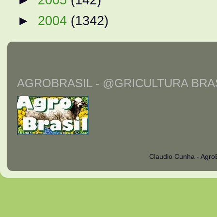
►
2004
(1342)
AGROBRASIL - @GRICULTURA BRAS
Claudio Cunha - Agro