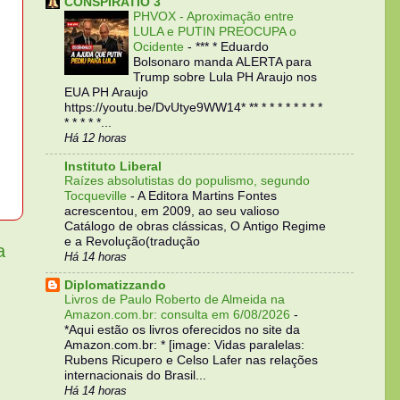
CONSPIRATIO 3
PHVOX - Aproximação entre
LULA e PUTIN PREOCUPA o
Ocidente
-
*** * Eduardo
Bolsonaro manda ALERTA para
Trump sobre Lula PH Araujo nos
EUA PH Araujo
https://youtu.be/DvUtye9WW14* ** * * * * * * * *
* * * * *...
Há 12 horas
Instituto Liberal
Raízes absolutistas do populismo, segundo
Tocqueville
-
A Editora Martins Fontes
acrescentou, em 2009, ao seu valioso
Catálogo de obras clássicas, O Antigo Regime
e a Revolução(tradução
a
Há 14 horas
Diplomatizzando
Livros de Paulo Roberto de Almeida na
Amazon.com.br: consulta em 6/08/2026
-
*Aqui estão os livros oferecidos no site da
Amazon.com.br: * [image: Vidas paralelas:
Rubens Ricupero e Celso Lafer nas relações
internacionais do Brasil...
Há 14 horas