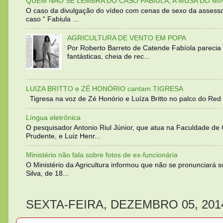
QUEM NÃO SE LEMBRA DO CASO FABIULA, A MUSA DO MI
O caso da divulgação do vídeo com cenas de sexo da assesso
caso “ Fabiula ...
AGRICULTURA DE VENTO EM POPA
Por Roberto Barreto de Catende Fabíola parecia
fantásticas, cheia de rec...
LUIZA BRITTO e ZÉ HONÓRIO cantam TIGRESA
Tigresa na voz de Zé Honório e Luíza Britto no palco do Red 
Língua eletrônica
O pesquisador Antonio Riul Júnior, que atua na Faculdade de
Prudente, e Luiz Henr...
Ministério não fala sobre fotos de ex-funcionária
O Ministério da Agricultura informou que não se pronunciará 
Silva, de 18...
SEXTA-FEIRA, DEZEMBRO 05, 201