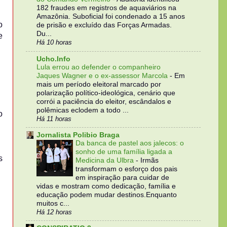
182 fraudes em registros de aquaviários na
Amazônia. Suboficial foi condenado a 15 anos
o
de prisão e excluído das Forças Armadas.
Du...
e
Há 10 horas
Ucho.Info
Lula errou ao defender o companheiro
Jaques Wagner e o ex-assessor Marcola
-
Em
mais um período eleitoral marcado por
polarização político-ideológica, cenário que
corrói a paciência do eleitor, escândalos e
polêmicas eclodem a todo ...
o
Há 11 horas
Jornalista Polibio Braga
Da banca de pastel aos jalecos: o
sonho de uma família ligada a
s
Medicina da Ulbra
-
Irmãs
transformam o esforço dos pais
em inspiração para cuidar de
vidas e mostram como dedicação, família e
educação podem mudar destinos.Enquanto
muitos c...
Há 12 horas