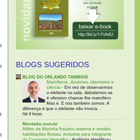
u
BLOGS SUGERIDOS
u
BLOG DO ORLANDO TAMBOSI
Mamíferos, doutores, islamismo e
ciência
-
Em vez de observarmos
o elefante na sala, debatemos se
é ofensivo chamar-lhe mamífero.
Mas é. E nós também somos. A
diferença é que o elefante não invoca...
s
Há 9 horas
Montedo.com.br
Militar da Marinha fraudou sistema e vendeu
habilitações fluviais, inclusive para integrante
o
do Comando Vermelho
-
Auditoria identificou