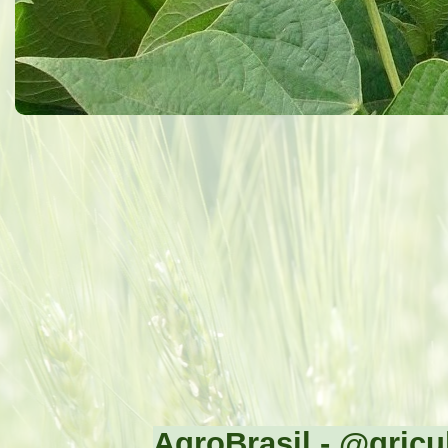
AgroBrasil - @gricul