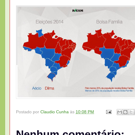
Postado por
Claudio Cunha
às
10:08 PM
Nenhum comentário: