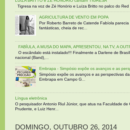
LUIZA BRITTO e ZÉ HONÓRIO cantam TIGRESA
Tigresa na voz de Zé Honório e Luíza Britto no palco do Red 
AGRICULTURA DE VENTO EM POPA
Por Roberto Barreto de Catende Fabíola parecia
fantásticas, cheia de rec...
FABÍULA, A MUSA DO MAPA, APRESENTOU, NA TV, A OU
O escândalo está instalado!!! Finalmente a Darlene de Bra
nacional (Band),...
Embrapa - Simpósio expõe os avanços e as persp
Simpósio expõe os avanços e as perspectivas da
Embrapa em Campo G...
Língua eletrônica
O pesquisador Antonio Riul Júnior, que atua na Faculdade de
Prudente, e Luiz Henr...
DOMINGO, OUTUBRO 26, 2014