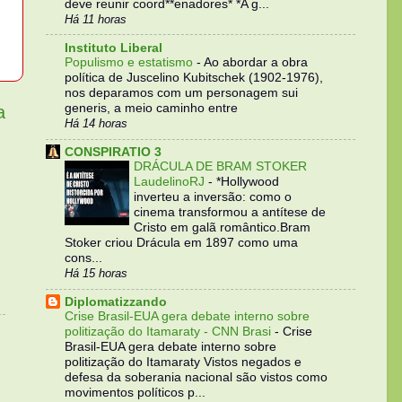
deve reunir coord**enadores* *A g...
Há 11 horas
Instituto Liberal
Populismo e estatismo
-
Ao abordar a obra
política de Juscelino Kubitschek (1902-1976),
nos deparamos com um personagem sui
generis, a meio caminho entre
a
Há 14 horas
CONSPIRATIO 3
DRÁCULA DE BRAM STOKER
LaudelinoRJ
-
*Hollywood
inverteu a inversão: como o
cinema transformou a antítese de
Cristo em galã romântico.Bram
Stoker criou Drácula em 1897 como uma
cons...
Há 15 horas
Diplomatizzando
Crise Brasil-EUA gera debate interno sobre
politização do Itamaraty - CNN Brasi
-
Crise
Brasil-EUA gera debate interno sobre
politização do Itamaraty Vistos negados e
defesa da soberania nacional são vistos como
movimentos políticos p...