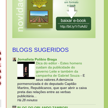
BLOGS SUGERIDOS
a
O
Jornalista Polibio Braga
Dica do editor - Estes homens
.
cuidam da publicidade do
a
governo Leite e também da
campanha de Gabriel Souza
-
E
o
seus valores.A denúncia
o
pormenorizada é do deputado Capitão
Martins, Republicanos, que quer abrir a caixa
preta das relações entre as verbas
publicitária...
Há 28 minutos
BLOG DO ORLANDO TAMBOSI