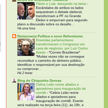
Flávio e Lula: dançando na lama
-
Escândalos de ambos os lados
sequestram o debate eleitoral,
transformam a PF no Grande
Eleitor e empurram para segundo
plano a discussão sobre os desafio...
Há uma hora
Democracia Política e novo Reformismo
Emendas parlamentares
É
transformaram o Congresso em
casa de negócios, por Luiz Carlos
Azedo
-
*Correio Braziliense*
*Muitas vezes não se consegue
reconstituir o caminho do dinheiro público,
identificar o responsável por sua destinação
ou comprovar...
Há 2 horas
Blog do Chiquinho Dornas
Celina Leão reúne aliados e
apoiadores para inauguração de
comitê
-
*Celina Leão reúne
aliados e apoiadores para
inauguração de comitê. Evento
será realizado na terça-feira (11), às 19h, e