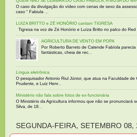
QUEM NÃO SE LEMBRA DO CASO FABIULA, A MUSA DO MI
O caso da divulgação do vídeo com cenas de sexo da assesso
caso “ Fabiula ...
LUIZA BRITTO e ZÉ HONÓRIO cantam TIGRESA
Tigresa na voz de Zé Honório e Luíza Britto no palco do Red 
AGRICULTURA DE VENTO EM POPA
Por Roberto Barreto de Catende Fabíola parecia
fantásticas, cheia de rec...
Língua eletrônica
O pesquisador Antonio Riul Júnior, que atua na Faculdade de
Prudente, e Luiz Henr...
Ministério não fala sobre fotos de ex-funcionária
O Ministério da Agricultura informou que não se pronunciará 
Silva, de 18...
SEGUNDA-FEIRA, SETEMBRO 08, 