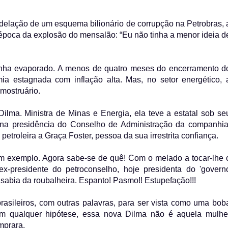
delação de um esquema bilionário de corrupção na Petrobras, 
 época da explosão do mensalão: “Eu não tinha a menor ideia d
 tinha evaporado. A menos de quatro meses do encerramento d
a estagnada com inflação alta. Mas, no setor energético, 
mostruário.
 Dilma. Ministra de Minas e Energia, ela teve a estatal sob se
 na presidência do Conselho de Administração da companhia
etroleira a Graça Foster, pessoa da sua irrestrita confiança.
um exemplo. Agora sabe-se de quê! Com o melado a tocar-lhe 
ex-presidente do petroconselho, hoje presidenta do 'govern
sabia da roubalheira. Espanto! Pasmo!! Estupefação!!!
asileiros, com outras palavras, para ser vista como uma bob
Em qualquer hipótese, essa nova Dilma não é aquela mulhe
mprara.