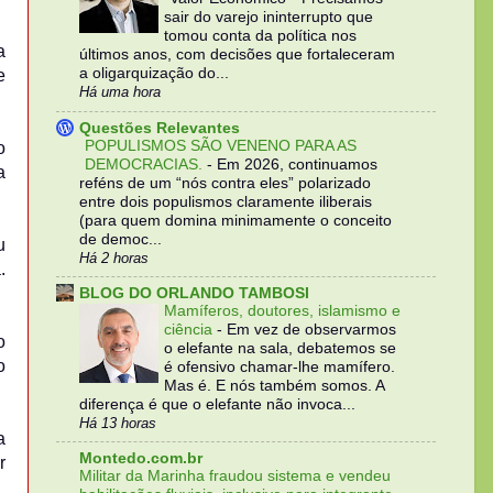
sair do varejo ininterrupto que
tomou conta da política nos
a
últimos anos, com decisões que fortaleceram
a oligarquização do...
e
Há uma hora
Questões Relevantes
POPULISMOS SÃO VENENO PARA AS
o
DEMOCRACIAS.
-
Em 2026, continuamos
a
reféns de um “nós contra eles” polarizado
entre dois populismos claramente iliberais
(para quem domina minimamente o conceito
de democ...
u
Há 2 horas
.
BLOG DO ORLANDO TAMBOSI
Mamíferos, doutores, islamismo e
ciência
-
Em vez de observarmos
o
o elefante na sala, debatemos se
o
é ofensivo chamar-lhe mamífero.
Mas é. E nós também somos. A
diferença é que o elefante não invoca...
Há 13 horas
a
Montedo.com.br
r
Militar da Marinha fraudou sistema e vendeu