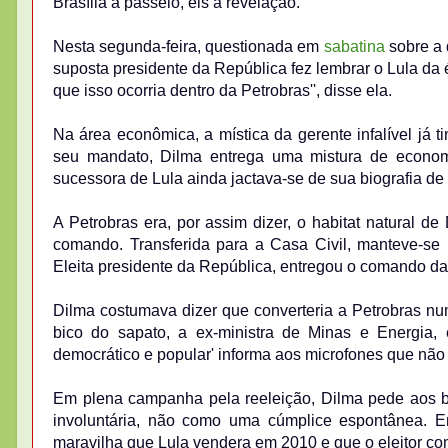
Brasília a passeio, eis a revelação.
Nesta segunda-feira, questionada em
sabatina
sobre a 
suposta presidente da República fez lembrar o Lula da
que isso ocorria dentro da Petrobras'', disse ela.
Na área econômica, a mística da gerente infalível já
seu mandato, Dilma entrega uma mistura de economi
sucessora de Lula ainda jactava-se de sua biografia de 
A Petrobras era, por assim dizer, o habitat natural de
comando. Transferida para a Casa Civil, manteve-se
Eleita presidente da República, entregou o comando da p
Dilma costumava dizer que converteria a Petrobras n
bico do sapato, a ex-ministra de Minas e Energia, 
democrático e popular' informa aos microfones que não 
Em plena campanha pela reeleição, Dilma pede aos br
involuntária, não como uma cúmplice espontânea. 
maravilha que Lula vendera em 2010 e que o eleitor co