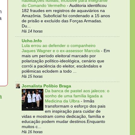
habilitações fluviais, inclusive para integrante
do Comando Vermelho
-
Auditoria identificou
182 fraudes em registros de aquaviários na
m
Amazônia. Suboficial foi condenado a 15 anos
a
de prisão e excluído das Forças Armadas.
Du...
Há 14 horas
Ucho.Info
Lula errou ao defender o companheiro
Jaques Wagner e o ex-assessor Marcola
-
Em
mais um período eleitoral marcado por
polarização político-ideológica, cenário que
corrói a paciência do eleitor, escândalos e
polêmicas eclodem a todo ...
Há 15 horas
Jornalista Polibio Braga
Da banca de pastel aos jalecos: o
a
sonho de uma família ligada a
Medicina da Ulbra
-
Irmãs
transformam o esforço dos pais
em inspiração para cuidar de
vidas e mostram como dedicação, família e
educação podem mudar destinos.Enquanto
muitos c...
Há 16 horas