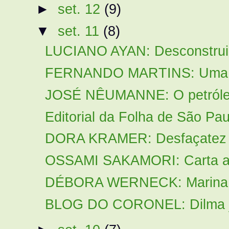
►
set. 12
(9)
▼
set. 11
(8)
LUCIANO AYAN: Desconstruind
FERNANDO MARTINS: Uma brev
JOSÉ NÊUMANNE: O petróleo
Editorial da Folha de São Pa
DORA KRAMER: Desfaçatez i
OSSAMI SAKAMORI: Carta ab
DÉBORA WERNECK: Marina é 
BLOG DO CORONEL: Dilma j