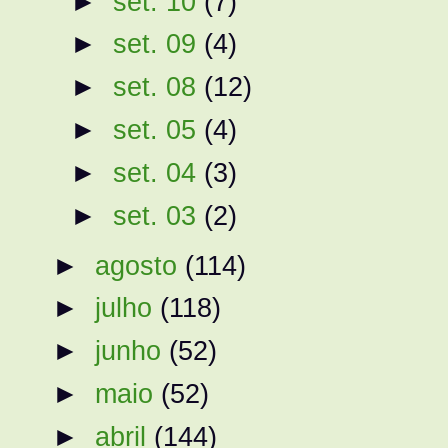
►
set. 10
(7)
►
set. 09
(4)
►
set. 08
(12)
►
set. 05
(4)
►
set. 04
(3)
►
set. 03
(2)
►
agosto
(114)
►
julho
(118)
►
junho
(52)
►
maio
(52)
►
abril
(144)