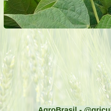
AgroBrasil - @gricul