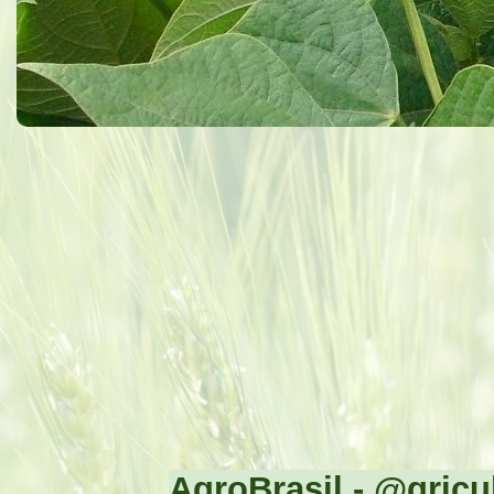
AgroBrasil - @gricul