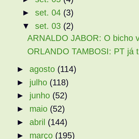
►
set. 04
(3)
▼
set. 03
(2)
ARNALDO JABOR: O bicho v
ORLANDO TAMBOSI: PT já tem
►
agosto
(114)
►
julho
(118)
►
junho
(52)
►
maio
(52)
►
abril
(144)
►
março
(195)