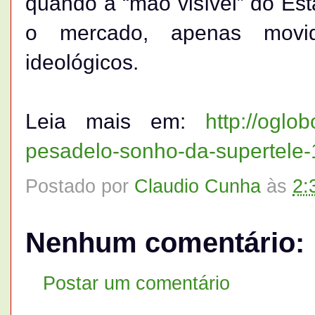
quando a “mão visível” do Es
o mercado, apenas movid
ideológicos.
Leia mais em:
http://oglo
pesadelo-sonho-da-supertel
Postado por
Claudio Cunha
às
2:
Nenhum comentário:
Postar um comentário