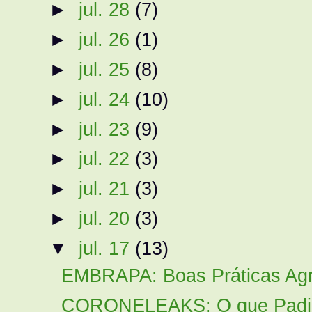
►
jul. 28
(7)
►
jul. 26
(1)
►
jul. 25
(8)
►
jul. 24
(10)
►
jul. 23
(9)
►
jul. 22
(3)
►
jul. 21
(3)
►
jul. 20
(3)
▼
jul. 17
(13)
EMBRAPA: Boas Práticas Agro
CORONELEAKS: O que Padilha