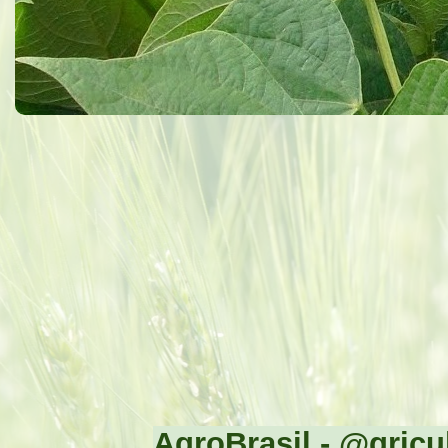
AgroBrasil - @gricul