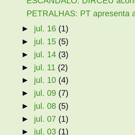
ESCÂNDALO: DIRCEU aconselh
PETRALHAS: PT apresenta a 
►
jul. 16
(1)
►
jul. 15
(5)
►
jul. 14
(3)
►
jul. 11
(2)
►
jul. 10
(4)
►
jul. 09
(7)
►
jul. 08
(5)
►
jul. 07
(1)
►
jul. 03
(1)