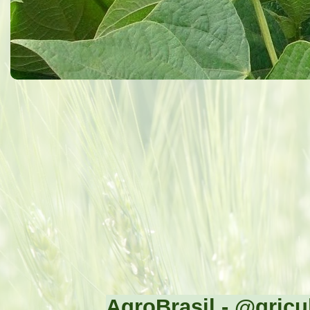
AgroBrasil - @gricul