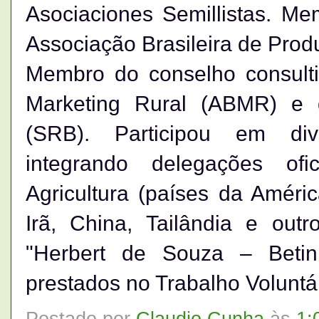
Asociaciones Semillistas. Me
Associação Brasileira de Pro
Membro do conselho consulti
Marketing Rural (ABMR) e d
(SRB). Participou em dive
integrando delegações of
Agricultura (países da Améri
Irã, China, Tailândia e out
"Herbert de Souza – Betinh
prestados no Trabalho Voluntá
Postado por
Claudio Cunha
às
1: