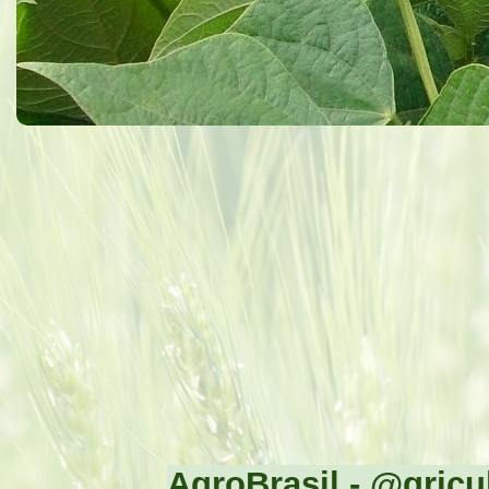
AgroBrasil - @gricul