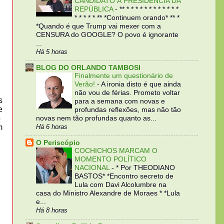
CANDIDATO À PRESIDÊNCIA DA
REPÚBLICA
-
** * * * * * * * * * * * *
* * * * * ** *Continuem orando* ** *
*Quando é que Trump vai mexer com a
CENSURA do GOOGLE? O povo é ignorante
...
Há 5 horas
BLOG DO ORLANDO TAMBOSI
Finalmente um questionário de
Verão!
-
A ironia disto é que ainda
não vou de férias. Prometo voltar
s
para a semana com novas e
e
profundas reflexões, mas não tão
o
novas nem tão profundas quanto as...
m
Há 6 horas
O Periscópio
COCHICHOS MARCAM O
MOMENTO POLÍTICO
NACIONAL
-
* Por THEODIANO
BASTOS* *Encontro secreto de
Lula com Davi Alcolumbre na
casa do Ministro Alexandre de Moraes * *Lula
e...
Há 8 horas