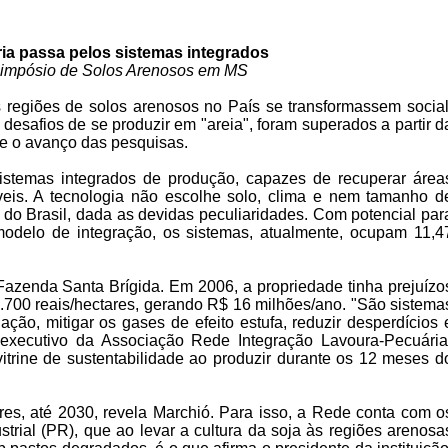
ria passa pelos sistemas integrados
Simpósio de Solos Arenosos em MS
s regiões de solos arenosos no País se transformassem social
safios de se produzir em "areia", foram superados a partir d
, e o avanço das pesquisas.
stemas integrados de produção, capazes de recuperar área
veis. A tecnologia não escolhe solo, clima e nem tamanho d
do Brasil, dada as devidas peculiaridades. Com potencial par
modelo de integração, os sistemas, atualmente, ocupam 11,4
Fazenda Santa Brígida. Em 2006, a propriedade tinha prejuízo
2.700 reais/hectares, gerando R$ 16 milhões/ano. "São sistema
ão, mitigar os gases de efeito estufa, reduzir desperdícios 
r-executivo da Associação Rede Integração Lavoura-Pecuária
itrine de sustentabilidade ao produzir durante os 12 meses d
es, até 2030, revela Marchió. Para isso, a Rede conta com o
trial (PR), que ao levar a cultura da soja às regiões arenosa