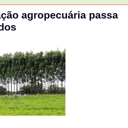
cação agropecuária passa
ados