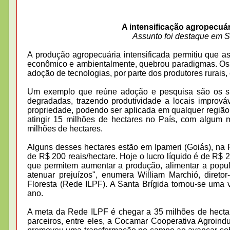
A intensificação agropecuá
Assunto foi destaque em 
A produção agropecuária intensificada permitiu que a
econômico e ambientalmente, quebrou paradigmas. Os de
adoção de tecnologias, por parte dos produtores rurais
Um exemplo que reúne adoção e pesquisa são os si
degradadas, trazendo produtividade a locais imprová
propriedade, podendo ser aplicada em qualquer região 
atingir 15 milhões de hectares no País, com algum 
milhões de hectares.
Alguns desses hectares estão em Ipameri (Goiás), na 
de R$ 200 reais/hectare. Hoje o lucro líquido é de R$ 
que permitem aumentar a produção, alimentar a populaç
atenuar prejuízos", enumera William Marchió, direto
Floresta (Rede ILPF). A Santa Brígida tornou-se uma v
ano.
A meta da Rede ILPF é chegar a 35 milhões de hectar
parceiros, entre eles, a Cocamar Cooperativa Agroindus