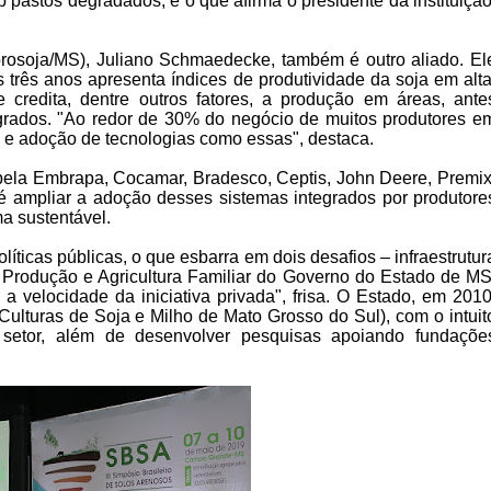
astos degradados, é o que afirma o presidente da instituição
rosoja/MS), Juliano Schmaedecke, também é outro aliado. El
três anos apresenta índices de produtividade da soja em alta
credita, dentre outros fatores, a produção em áreas, ante
grados. "Ao redor de 30% do negócio de muitos produtores e
 e adoção de tecnologias como essas", destaca.
pela Embrapa, Cocamar, Bradesco, Ceptis, John Deere, Premix
é ampliar a adoção desses sistemas integrados por produtore
rma sustentável.
líticas públicas, o que esbarra em dois desafios – infraestrutur
de Produção e Agricultura Familiar do Governo do Estado de MS
velocidade da iniciativa privada", frisa. O Estado, em 2010
lturas de Soja e Milho de Mato Grosso do Sul), com o intuit
ao setor, além de desenvolver pesquisas apoiando fundaçõe