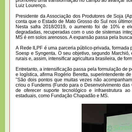
promoveu uma transformação no campo ao avançar sob p
Luiz Lourenço.
Presidente da Associação dos Produtores de Soja (Ap
conta que o Estado de Mato Grosso do Sul nos últimos 
Nesta safra 2018/2019, o aumento foi de 10% e ele 
degradadas, recuperadas com o uso de sistemas inte
MS é em solos arenosos. A expansão passa pela busca
A Rede ILPF é uma parceria público-privada, formada 
Soesp e Syngenta. O seu objetivo, segundo Marchió, 
rurais e, assim, intensificar agricultura brasileira, de fo
Entretanto, a intensificação passa pela formulação de po
e logística, afirma Rogério Beretta, superintendente 
"São dois pontos que muitas vezes não acompanham a 
criou o Fundems (Fundo para o Desenvolvimento das Cu
de oferecer suporte tecnológico e infraestrutura 
estaduais, como Fundação Chapadão e MS.