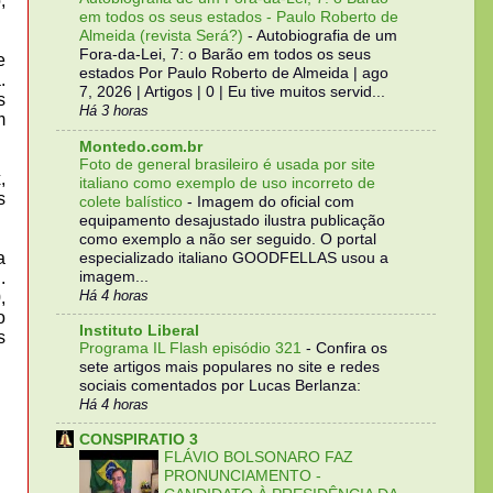
,
em todos os seus estados - Paulo Roberto de
Almeida (revista Será?)
-
Autobiografia de um
Fora-da-Lei, 7: o Barão em todos os seus
e
estados Por Paulo Roberto de Almeida | ago
.
7, 2026 | Artigos | 0 | Eu tive muitos servid...
s
Há 3 horas
m
Montedo.com.br
Foto de general brasileiro é usada por site
,
italiano como exemplo de uso incorreto de
s
colete balístico
-
Imagem do oficial com
equipamento desajustado ilustra publicação
como exemplo a não ser seguido. O portal
a
especializado italiano GOODFELLAS usou a
imagem...
.
Há 4 horas
,
o
Instituto Liberal
s
Programa IL Flash episódio 321
-
Confira os
sete artigos mais populares no site e redes
sociais comentados por Lucas Berlanza:
Há 4 horas
CONSPIRATIO 3
FLÁVIO BOLSONARO FAZ
PRONUNCIAMENTO -