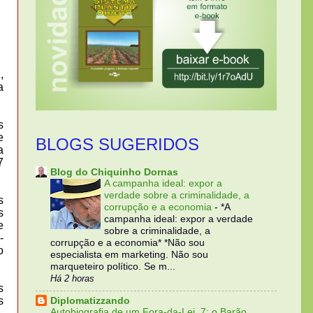
,
a
s
e
BLOGS SUGERIDOS
a
7
Blog do Chiquinho Dornas
A campanha ideal: expor a
verdade sobre a criminalidade, a
s
corrupção e a economia
-
*A
s
campanha ideal: expor a verdade
e
sobre a criminalidade, a
-
corrupção e a economia* *Não sou
o
especialista em marketing. Não sou
marqueteiro político. Se m...
Há 2 horas
s
s
Diplomatizzando
Autobiografia de um Fora-da-Lei, 7: o Barão