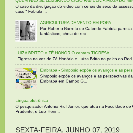
QUEM NÃO SE LEMBRA DO CASO FABIULA, A MUSA DO MI
O caso da divulgação do vídeo com cenas de sexo da assesso
caso “ Fabiula ...
AGRICULTURA DE VENTO EM POPA
Por Roberto Barreto de Catende Fabíola parecia
fantásticas, cheia de rec...
LUIZA BRITTO e ZÉ HONÓRIO cantam TIGRESA
Tigresa na voz de Zé Honório e Luíza Britto no palco do Red 
Embrapa - Simpósio expõe os avanços e as persp
Simpósio expõe os avanços e as perspectivas da
Embrapa em Campo G...
Língua eletrônica
O pesquisador Antonio Riul Júnior, que atua na Faculdade de
Prudente, e Luiz Henr...
SEXTA-FEIRA, JUNHO 07, 2019