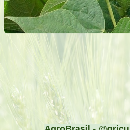
AgroBrasil - @gricul