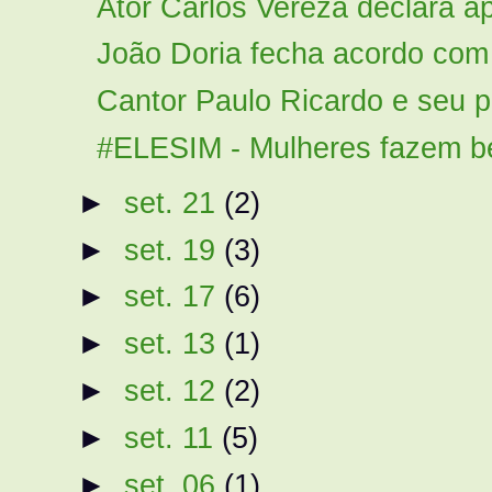
Ator Carlos Vereza declara a
João Doria fecha acordo com 
Cantor Paulo Ricardo e seu pú
#ELESIM - Mulheres fazem be
►
set. 21
(2)
►
set. 19
(3)
►
set. 17
(6)
►
set. 13
(1)
►
set. 12
(2)
►
set. 11
(5)
►
set. 06
(1)