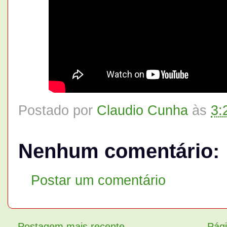
Postado por
Claudio Cunha
às
3:
Nenhum comentário:
Postar um comentário
Postagem mais recente
Pági