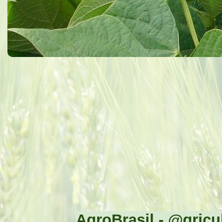
AgroBrasil - @gricul